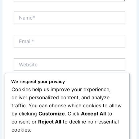
Name*
Email*
Website
We respect your privacy
Save my name, email, and website in this browser
Cookies help us improve your experience,
for the next time I comment.
deliver personalized content, and analyze
traffic. You can choose which cookies to allow
by clicking
Customize
. Click
Accept All
to
consent or
Reject All
to decline non-essential
cookies.