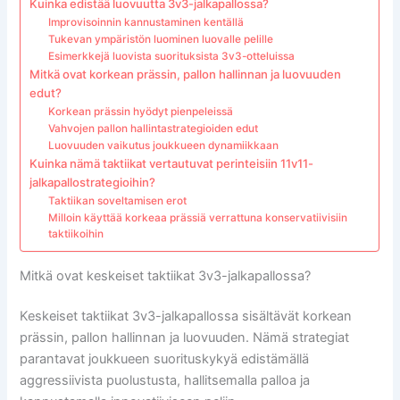
Kuinka edistää luovuutta 3v3-jalkapallossa?
Improvisoinnin kannustaminen kentällä
Tukevan ympäristön luominen luovalle pelille
Esimerkkejä luovista suorituksista 3v3-otteluissa
Mitkä ovat korkean prässin, pallon hallinnan ja luovuuden
edut?
Korkean prässin hyödyt pienpeleissä
Vahvojen pallon hallintastrategioiden edut
Luovuuden vaikutus joukkueen dynamiikkaan
Kuinka nämä taktiikat vertautuvat perinteisiin 11v11-
jalkapallostrategioihin?
Taktiikan soveltamisen erot
Milloin käyttää korkeaa prässiä verrattuna konservatiivisiin
taktiikoihin
Mitkä ovat keskeiset taktiikat 3v3-jalkapallossa?
Keskeiset taktiikat 3v3-jalkapallossa sisältävät korkean
prässin, pallon hallinnan ja luovuuden. Nämä strategiat
parantavat joukkueen suorituskykyä edistämällä
aggressiivista puolustusta, hallitsemalla palloa ja