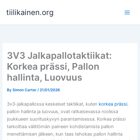
Skip
tiilikainen.org
to
content
3V3 Jalkapallotaktiikat:
Korkea prässi, Pallon
hallinta, Luovuus
By
Simon Carter
/
21/01/2026
3v3-jalkapallossa keskeiset taktiikat, kuten
korkea prässi
,
pallon hallinta ja luovuus, ovat ratkaisevassa roolissa
joukkueen suorituskyvyn parantamisessa. Korkea prässi
tarkoittaa välittömän paineen kohdistamista pallon
menettämisen jälkeen, kun taas tehokas pallon hallinta