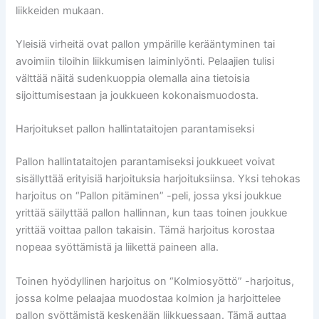
liikkeiden mukaan.
Yleisiä virheitä ovat pallon ympärille kerääntyminen tai
avoimiin tiloihin liikkumisen laiminlyönti. Pelaajien tulisi
välttää näitä sudenkuoppia olemalla aina tietoisia
sijoittumisestaan ja joukkueen kokonaismuodosta.
Harjoitukset pallon hallintataitojen parantamiseksi
Pallon hallintataitojen parantamiseksi joukkueet voivat
sisällyttää erityisiä harjoituksia harjoituksiinsa. Yksi tehokas
harjoitus on “Pallon pitäminen” -peli, jossa yksi joukkue
yrittää säilyttää pallon hallinnan, kun taas toinen joukkue
yrittää voittaa pallon takaisin. Tämä harjoitus korostaa
nopeaa syöttämistä ja liikettä paineen alla.
Toinen hyödyllinen harjoitus on “Kolmiosyöttö” -harjoitus,
jossa kolme pelaajaa muodostaa kolmion ja harjoittelee
pallon syöttämistä keskenään liikkuessaan. Tämä auttaa