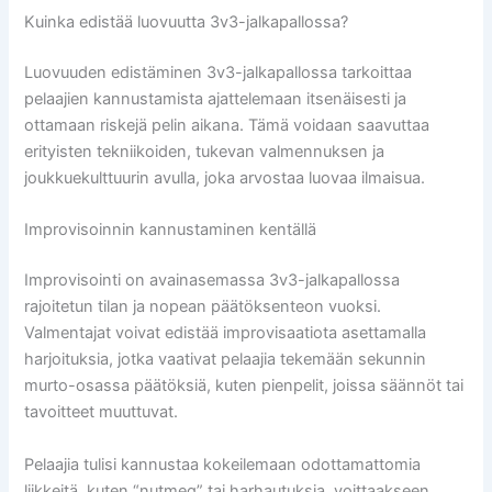
Kuinka edistää luovuutta 3v3-jalkapallossa?
Luovuuden edistäminen 3v3-jalkapallossa tarkoittaa
pelaajien kannustamista ajattelemaan itsenäisesti ja
ottamaan riskejä pelin aikana. Tämä voidaan saavuttaa
erityisten tekniikoiden, tukevan valmennuksen ja
joukkuekulttuurin avulla, joka arvostaa luovaa ilmaisua.
Improvisoinnin kannustaminen kentällä
Improvisointi on avainasemassa 3v3-jalkapallossa
rajoitetun tilan ja nopean päätöksenteon vuoksi.
Valmentajat voivat edistää improvisaatiota asettamalla
harjoituksia, jotka vaativat pelaajia tekemään sekunnin
murto-osassa päätöksiä, kuten pienpelit, joissa säännöt tai
tavoitteet muuttuvat.
Pelaajia tulisi kannustaa kokeilemaan odottamattomia
liikkeitä, kuten “nutmeg” tai harhautuksia, voittaakseen