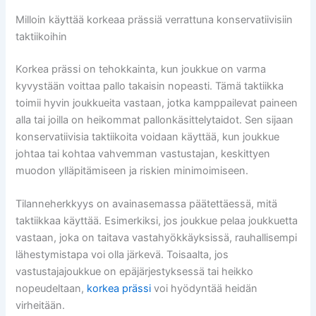
Milloin käyttää korkeaa prässiä verrattuna konservatiivisiin
taktiikoihin
Korkea prässi on tehokkainta, kun joukkue on varma
kyvystään voittaa pallo takaisin nopeasti. Tämä taktiikka
toimii hyvin joukkueita vastaan, jotka kamppailevat paineen
alla tai joilla on heikommat pallonkäsittelytaidot. Sen sijaan
konservatiivisia taktiikoita voidaan käyttää, kun joukkue
johtaa tai kohtaa vahvemman vastustajan, keskittyen
muodon ylläpitämiseen ja riskien minimoimiseen.
Tilanneherkkyys on avainasemassa päätettäessä, mitä
taktiikkaa käyttää. Esimerkiksi, jos joukkue pelaa joukkuetta
vastaan, joka on taitava vastahyökkäyksissä, rauhallisempi
lähestymistapa voi olla järkevä. Toisaalta, jos
vastustajajoukkue on epäjärjestyksessä tai heikko
nopeudeltaan,
korkea prässi
voi hyödyntää heidän
virheitään.