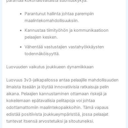
parantaa kokonaisvaltaista suorituskykyä.
Parantunut hallinta johtaa parempiin
maalintekomahdollisuuksiin.
Kannustaa tiimityöhön ja kommunikaatioon
pelaajien kesken.
Vähentää vastustajien vastahyökkäysten
todennäköisyyttä.
Luovuuden vaikutus joukkueen dynamiikkaan
Luovuus 3v3-jalkapallossa antaa pelaajille mahdollisuuden
ilmaista itseään ja löytää innovatiivisia ratkaisuja pelin
aikana. Pelaajien kannustaminen ottamaan riskejä ja
kokeilemaan epätavallisia pelitapoja voi johtaa
odottamattomiin maalintekopaikkoihin. Tämä vapaus
edistää positiivista joukkueympäristöä, jossa pelaajat
tuntevat itsensä arvostetuiksi ja sitoutuneiksi.