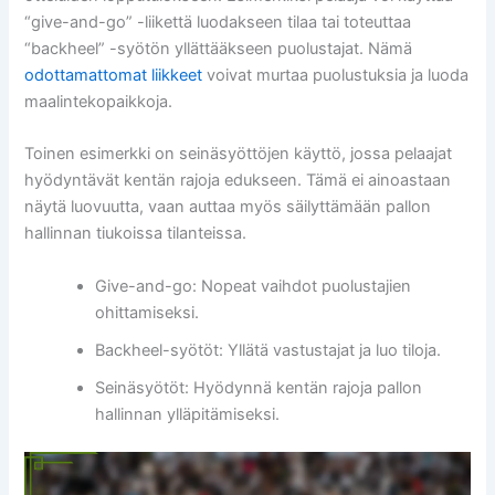
“give-and-go” -liikettä luodakseen tilaa tai toteuttaa
“backheel” -syötön yllättääkseen puolustajat. Nämä
odottamattomat liikkeet
voivat murtaa puolustuksia ja luoda
maalintekopaikkoja.
Toinen esimerkki on seinäsyöttöjen käyttö, jossa pelaajat
hyödyntävät kentän rajoja edukseen. Tämä ei ainoastaan
näytä luovuutta, vaan auttaa myös säilyttämään pallon
hallinnan tiukoissa tilanteissa.
Give-and-go: Nopeat vaihdot puolustajien
ohittamiseksi.
Backheel-syötöt: Yllätä vastustajat ja luo tiloja.
Seinäsyötöt: Hyödynnä kentän rajoja pallon
hallinnan ylläpitämiseksi.