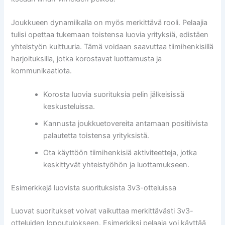
Joukkueen dynamiikalla on myös merkittävä rooli. Pelaajia
tulisi opettaa tukemaan toistensa luovia yrityksiä, edistäen
yhteistyön kulttuuria. Tämä voidaan saavuttaa tiimihenkisillä
harjoituksilla, jotka korostavat luottamusta ja
kommunikaatiota.
Korosta luovia suorituksia pelin jälkeisissä
keskusteluissa.
Kannusta joukkuetovereita antamaan positiivista
palautetta toistensa yrityksistä.
Ota käyttöön tiimihenkisiä aktiviteetteja, jotka
keskittyvät yhteistyöhön ja luottamukseen.
Esimerkkejä luovista suorituksista 3v3-otteluissa
Luovat suoritukset voivat vaikuttaa merkittävästi 3v3-
otteluiden lopputulokseen. Esimerkiksi pelaaja voi käyttää