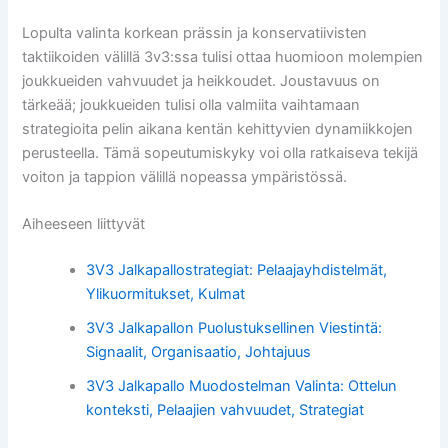
Lopulta valinta korkean prässin ja konservatiivisten
taktiikoiden välillä 3v3:ssa tulisi ottaa huomioon molempien
joukkueiden vahvuudet ja heikkoudet. Joustavuus on
tärkeää; joukkueiden tulisi olla valmiita vaihtamaan
strategioita pelin aikana kentän kehittyvien dynamiikkojen
perusteella. Tämä sopeutumiskyky voi olla ratkaiseva tekijä
voiton ja tappion välillä nopeassa ympäristössä.
Aiheeseen liittyvät
3V3 Jalkapallostrategiat: Pelaajayhdistelmät,
Ylikuormitukset, Kulmat
3V3 Jalkapallon Puolustuksellinen Viestintä:
Signaalit, Organisaatio, Johtajuus
3V3 Jalkapallo Muodostelman Valinta: Ottelun
konteksti, Pelaajien vahvuudet, Strategiat