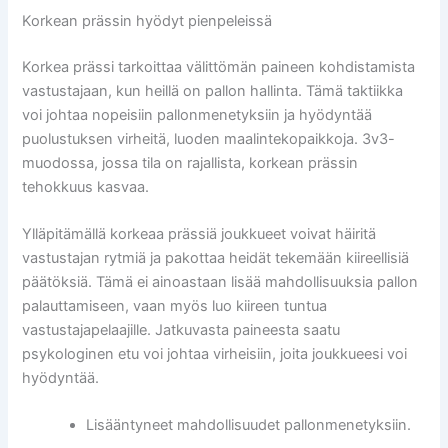
Korkean prässin hyödyt pienpeleissä
Korkea prässi tarkoittaa välittömän paineen kohdistamista
vastustajaan, kun heillä on pallon hallinta. Tämä taktiikka
voi johtaa nopeisiin pallonmenetyksiin ja hyödyntää
puolustuksen virheitä, luoden maalintekopaikkoja. 3v3-
muodossa, jossa tila on rajallista, korkean prässin
tehokkuus kasvaa.
Ylläpitämällä korkeaa prässiä joukkueet voivat häiritä
vastustajan rytmiä ja pakottaa heidät tekemään kiireellisiä
päätöksiä. Tämä ei ainoastaan lisää mahdollisuuksia pallon
palauttamiseen, vaan myös luo kiireen tuntua
vastustajapelaajille. Jatkuvasta paineesta saatu
psykologinen etu voi johtaa virheisiin, joita joukkueesi voi
hyödyntää.
Lisääntyneet mahdollisuudet pallonmenetyksiin.