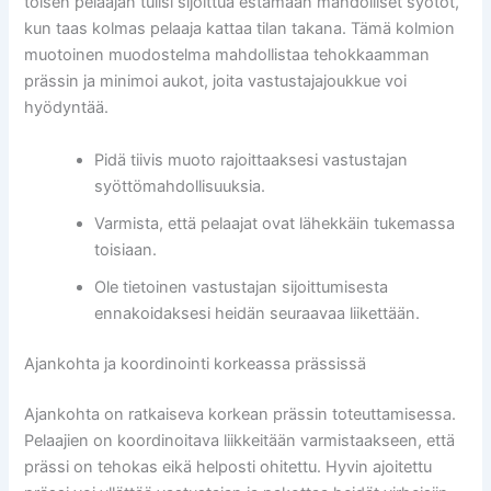
toisen pelaajan tulisi sijoittua estämään mahdolliset syötöt,
kun taas kolmas pelaaja kattaa tilan takana. Tämä kolmion
muotoinen muodostelma mahdollistaa tehokkaamman
prässin ja minimoi aukot, joita vastustajajoukkue voi
hyödyntää.
Pidä tiivis muoto rajoittaaksesi vastustajan
syöttömahdollisuuksia.
Varmista, että pelaajat ovat lähekkäin tukemassa
toisiaan.
Ole tietoinen vastustajan sijoittumisesta
ennakoidaksesi heidän seuraavaa liikettään.
Ajankohta ja koordinointi korkeassa prässissä
Ajankohta on ratkaiseva korkean prässin toteuttamisessa.
Pelaajien on koordinoitava liikkeitään varmistaakseen, että
prässi on tehokas eikä helposti ohitettu. Hyvin ajoitettu