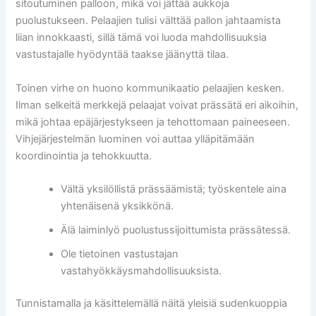
sitoutuminen palloon, mikä voi jättää aukkoja
puolustukseen. Pelaajien tulisi välttää pallon jahtaamista
liian innokkaasti, sillä tämä voi luoda mahdollisuuksia
vastustajalle hyödyntää taakse jäänyttä tilaa.
Toinen virhe on huono kommunikaatio pelaajien kesken.
Ilman selkeitä merkkejä pelaajat voivat prässätä eri aikoihin,
mikä johtaa epäjärjestykseen ja tehottomaan paineeseen.
Vihjejärjestelmän luominen voi auttaa ylläpitämään
koordinointia ja tehokkuutta.
Vältä yksilöllistä prässäämistä; työskentele aina
yhtenäisenä yksikkönä.
Älä laiminlyö puolustussijoittumista prässätessä.
Ole tietoinen vastustajan
vastahyökkäysmahdollisuuksista.
Tunnistamalla ja käsittelemällä näitä yleisiä sudenkuoppia