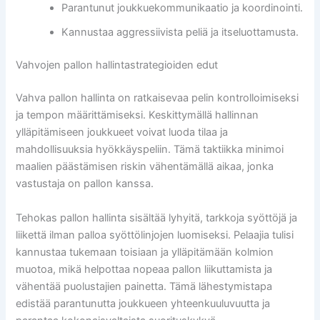
Parantunut joukkuekommunikaatio ja koordinointi.
Kannustaa aggressiivista peliä ja itseluottamusta.
Vahvojen pallon hallintastrategioiden edut
Vahva pallon hallinta on ratkaisevaa pelin kontrolloimiseksi
ja tempon määrittämiseksi. Keskittymällä hallinnan
ylläpitämiseen joukkueet voivat luoda tilaa ja
mahdollisuuksia hyökkäyspeliin. Tämä taktiikka minimoi
maalien päästämisen riskin vähentämällä aikaa, jonka
vastustaja on pallon kanssa.
Tehokas pallon hallinta sisältää lyhyitä, tarkkoja syöttöjä ja
liikettä ilman palloa syöttölinjojen luomiseksi. Pelaajia tulisi
kannustaa tukemaan toisiaan ja ylläpitämään kolmion
muotoa, mikä helpottaa nopeaa pallon liikuttamista ja
vähentää puolustajien painetta. Tämä lähestymistapa
edistää parantunutta joukkueen yhteenkuuluvuutta ja