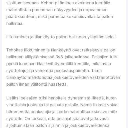
sijoittumisestaan. Kehon pitäminen avoimena kentälle
mahdollistaa paremman näkyvyyden ja nopeamman
päätöksenteon, mikä parantaa kokonaisvaltaista pallon
hallintaa.
Liikkuminen ja tilankäyttö pallon hallinnan ylläpitämiseksi
Tehokas liikkuminen ja tilankäyttö ovat ratkaisevia pallon
hallinnan ylläpitämisessä 3v3-jalkapallossa. Pelaajien tulisi
pyrkiä luomaan tilaa levittäytymällä kentälle, mikä avaa
syöttölinjoja ja vähentää puolustuspainetta. Tämä
tilankäyttö mahdollistaa joukkuetovereiden vastaanottavan
pallon ilman välitöntä haastetta.
Lisäksi pelaajien tulisi harjoitella dynaamista liikettä, kuten
vinottaisia juoksuja tai paluuta pallolle. Nämä liikkeet voivat
hämmentää puolustajia ja luoda mahdollisuuksia avoimille
syötöille. On tärkeää, että pelaajat säätävät jatkuvasti
sijoittumistaan pallon sijainnin ja joukkuetovereidensa