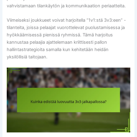
vahvistamaan tilankäytön ja kommunikaation periaatteita.
Viimeiseksi joukkueet voivat harjoitella “1v1:stä 3v3:een” -
tilanteita, joissa pelaajat vuorottelevat puolustamisessa ja
hyökkäämisessä pienissä ryhmissä. Tämä harjoitus
kannustaa pelaajia ajattelemaan kriittisesti pallon
hallintastrategioita samalla kun kehitetään heidän
yksilöllisiä taitojaan.