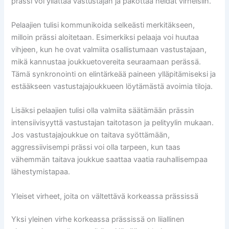
prässi voi yllättää vastustajan ja pakottaa heidät virheisiin.
Pelaajien tulisi kommunikoida selkeästi merkitäkseen,
milloin prässi aloitetaan. Esimerkiksi pelaaja voi huutaa
vihjeen, kun he ovat valmiita osallistumaan vastustajaan,
mikä kannustaa joukkuetovereita seuraamaan perässä.
Tämä synkronointi on elintärkeää paineen ylläpitämiseksi ja
estääkseen vastustajajoukkueen löytämästä avoimia tiloja.
Lisäksi pelaajien tulisi olla valmiita säätämään prässin
intensiivisyyttä vastustajan taitotason ja pelityylin mukaan.
Jos vastustajajoukkue on taitava syöttämään,
aggressiivisempi prässi voi olla tarpeen, kun taas
vähemmän taitava joukkue saattaa vaatia rauhallisempaa
lähestymistapaa.
Yleiset virheet, joita on vältettävä korkeassa prässissä
Yksi yleinen virhe korkeassa prässissä on liiallinen