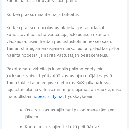
kannustamalla innovatiiviseen peliin.
Korkea prässi: määritelmä ja tarkoitus
Korkea prässi on puolustustaktiikka, jossa pelaajat
kohdistavat painetta vastustajajoukkueeseen kentän
yläosassa, usein heidän puolustuskolmanneksessaan.
Tämän strategian ensisijainen tarkoitus on palauttaa pallon
hallinta nopeasti ja häiritä vastustajan pelirakentelua.
Pakottamalla virheitä ja luomalla pallonmenetyksiä
joukkueet voivat hyödyntää vastustajan epäjärjestystä.
Tämä taktiikka on erityisen tehokas 3v3-jalkapallossa
rajoitetun tilan ja vähäisemmän pelaajamäärän vuoksi, mikä
mahdollistaa
nopeat siirtymät
hyökkäykseen.
Osallistu vastustajiin heti pallon menettämisen
jälkeen.
Koordinoi pelaajien liikkeitä peittääksesi