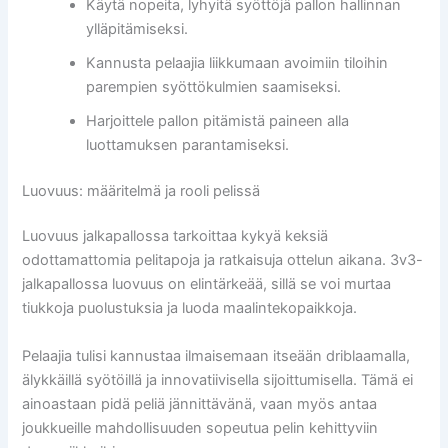
Käytä nopeita, lyhyitä syöttöjä pallon hallinnan
ylläpitämiseksi.
Kannusta pelaajia liikkumaan avoimiin tiloihin
parempien syöttökulmien saamiseksi.
Harjoittele pallon pitämistä paineen alla
luottamuksen parantamiseksi.
Luovuus: määritelmä ja rooli pelissä
Luovuus jalkapallossa tarkoittaa kykyä keksiä
odottamattomia pelitapoja ja ratkaisuja ottelun aikana. 3v3-
jalkapallossa luovuus on elintärkeää, sillä se voi murtaa
tiukkoja puolustuksia ja luoda maalintekopaikkoja.
Pelaajia tulisi kannustaa ilmaisemaan itseään driblaamalla,
älykkäillä syötöillä ja innovatiivisella sijoittumisella. Tämä ei
ainoastaan pidä peliä jännittävänä, vaan myös antaa
joukkueille mahdollisuuden sopeutua pelin kehittyviin