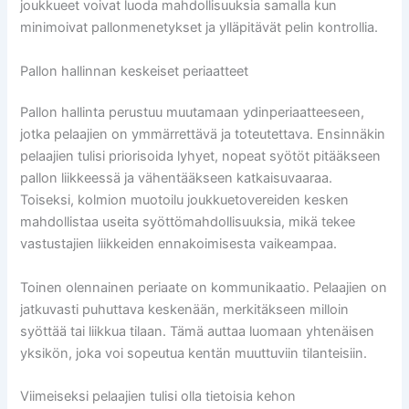
joukkueet voivat luoda mahdollisuuksia samalla kun
minimoivat pallonmenetykset ja ylläpitävät pelin kontrollia.
Pallon hallinnan keskeiset periaatteet
Pallon hallinta perustuu muutamaan ydinperiaatteeseen,
jotka pelaajien on ymmärrettävä ja toteutettava. Ensinnäkin
pelaajien tulisi priorisoida lyhyet, nopeat syötöt pitääkseen
pallon liikkeessä ja vähentääkseen katkaisuvaaraa.
Toiseksi, kolmion muotoilu joukkuetovereiden kesken
mahdollistaa useita syöttömahdollisuuksia, mikä tekee
vastustajien liikkeiden ennakoimisesta vaikeampaa.
Toinen olennainen periaate on kommunikaatio. Pelaajien on
jatkuvasti puhuttava keskenään, merkitäkseen milloin
syöttää tai liikkua tilaan. Tämä auttaa luomaan yhtenäisen
yksikön, joka voi sopeutua kentän muuttuviin tilanteisiin.
Viimeiseksi pelaajien tulisi olla tietoisia kehon