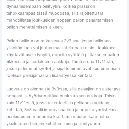
dynaamisempaan pelityyliin. Korkea prässi on
tehokkaampaa tässä muodossa, sillä rajoitettu tila
mahdollistaa joukkueiden nopean pallon palauttamisen
pallon menettämisen jälkeen.
Pallon hallinta on ratkaisevaa 3v3:ssa, jossa hallinnan
ylläpitäminen voi johtaa maalintekopaikkoihin. Joukkueet
käyttävät usein lyhyitä, nopeita syöttöjä pitääkseen pallon
liikkeessä ja luodakseen aukkoja. Tämä eroaa 11v11:stä,
jossa pidemmät syötöt ja sijoittuminen ovat suuremmassa
roolissa pelaajamäärän lisääntyessä kentällä.
Luovuus on olennaista 3v3:ssa, sillä pelaajien on ajateltava
nopeasti ja hyödynnettävä puolustuksen aukkoja. Toisin
kuin 11v11:ssä, jossa rakenteellisia pelitapoja voidaan
kehittää, 3v3 vaatii improvisaatiota ja nopeita yhdistelmiä
puolustusten murtamiseksi. Tämä muutos kannustaa
yksilöllisten taitojen kehittämiseen ja tiimityöhön.