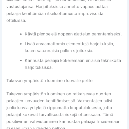
vastustajansa. Harjoituksissa annettu vapaus auttaa
pelaajia kehittämään itseluottamusta improvisoida
otteluissa.
Käytä pienpelejä nopean ajattelun parantamiseksi.
Lisää arvaamattomia elementtejä harjoituksiin,
kuten satunnaisia pallon sijoituksia.
Kannusta pelaajia kokeilemaan erilaisia tekniikoita
harjoituksissa.
Tukevan ympäristön luominen luovalle pelille
Tukevan ympäristön luominen on ratkaisevaa nuorten
pelaajien luovuuden kehittämisessä. Valmentajien tulisi
juhlia luovia yrityksiä riippumatta lopputuloksesta, jotta
pelaajat kokevat turvallisuutta riskejä ottaessaan. Tämä
positiivinen vahvistaminen kannustaa pelaajia ilmaisemaan
itseään ilman virheiden pelkoa.