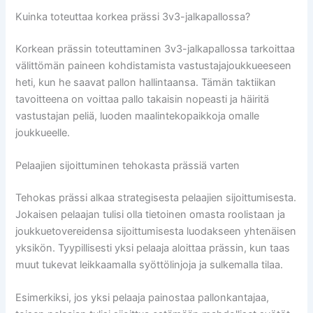
Kuinka toteuttaa korkea prässi 3v3-jalkapallossa?
Korkean prässin toteuttaminen 3v3-jalkapallossa tarkoittaa
välittömän paineen kohdistamista vastustajajoukkueeseen
heti, kun he saavat pallon hallintaansa. Tämän taktiikan
tavoitteena on voittaa pallo takaisin nopeasti ja häiritä
vastustajan peliä, luoden maalintekopaikkoja omalle
joukkueelle.
Pelaajien sijoittuminen tehokasta prässiä varten
Tehokas prässi alkaa strategisesta pelaajien sijoittumisesta.
Jokaisen pelaajan tulisi olla tietoinen omasta roolistaan ja
joukkuetovereidensa sijoittumisesta luodakseen yhtenäisen
yksikön. Tyypillisesti yksi pelaaja aloittaa prässin, kun taas
muut tukevat leikkaamalla syöttölinjoja ja sulkemalla tilaa.
Esimerkiksi, jos yksi pelaaja painostaa pallonkantajaa,