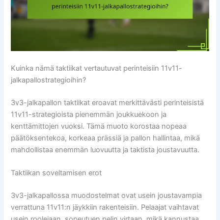
Kuinka nämä taktiikat vertautuvat perinteisiin 11v11-
jalkapallostrategioihin?
3v3-jalkapallon taktiikat eroavat merkittävästi perinteisistä
11v11-strategioista pienemmän joukkuekoon ja
kenttämittojen vuoksi. Tämä muoto korostaa nopeaa
päätöksentekoa, korkeaa prässiä ja pallon hallintaa, mikä
mahdollistaa enemmän luovuutta ja taktista joustavuutta.
Taktiikan soveltamisen erot
3v3-jalkapallossa muodostelmat ovat usein joustavampia
verrattuna 11v11:n jäykkiin rakenteisiin. Pelaajat vaihtavat
usein roolejaan, sopeutuen pelin virtaan, mikä kannustaa