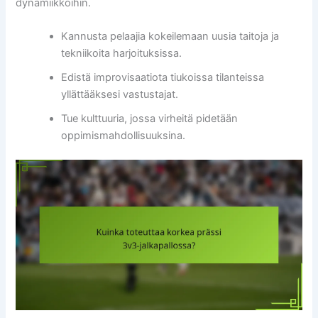
dynamiikkoihin.
Kannusta pelaajia kokeilemaan uusia taitoja ja
tekniikoita harjoituksissa.
Edistä improvisaatiota tiukoissa tilanteissa
yllättääksesi vastustajat.
Tue kulttuuria, jossa virheitä pidetään
oppimismahdollisuuksina.