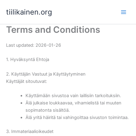
Skip
tiilikainen.org
to
content
Terms and Conditions
Last updated: 2026-01-26
1. Hyväksyntä Ehtoja
2. Käyttäjän Vastuut ja Käyttäytyminen
Käyttäjät sitoutuvat:
Käyttämään sivustoa vain laillisiin tarkoituksiin.
Älä julkaise loukkaavaa, vihamielistä tai muuten
sopimatonta sisältöä.
Älä yritä häiritä tai vahingoittaa sivuston toimintaa.
3. Immateriaalioikeudet