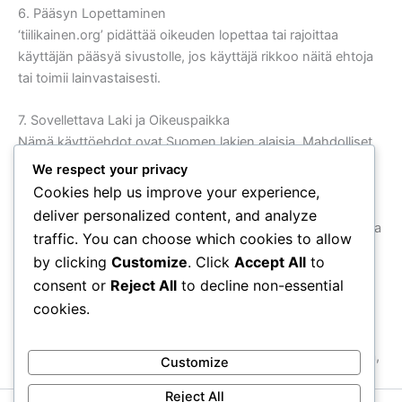
6. Pääsyn Lopettaminen
‘tiilikainen.org’ pidättää oikeuden lopettaa tai rajoittaa
käyttäjän pääsyä sivustolle, jos käyttäjä rikkoo näitä ehtoja
tai toimii lainvastaisesti.
7. Sovellettava Laki ja Oikeuspaikka
Nämä käyttöehdot ovat Suomen lakien alaisia. Mahdolliset
riidat ratkaistaan Helsingin käräjäoikeudessa.
We respect your privacy
Cookies help us improve your experience,
8. Muutokset Ehtoihin
deliver personalized content, and analyze
‘tiilikainen.org’ pidättää oikeuden muuttaa näitä käyttöehtoja
traffic. You can choose which cookies to allow
milloin tahansa. Käyttäjien on tarkistettava ehdot
by clicking
Customize
. Click
Accept All
to
säännöllisesti. Jatkamalla sivuston käyttöä muutosten
consent or
Reject All
to decline non-essential
jälkeen hyväksyt uudet ehdot.
cookies.
9. Yhteystiedot
Jos sinulla on kysymyksiä tai huolenaiheita näistä ehdoista,
Customize
ota yhteyttä sähköpostitse:
legal@tiilikainen.org
Reject All