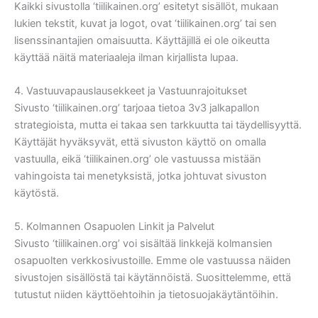
Kaikki sivustolla ‘tiilikainen.org’ esitetyt sisällöt, mukaan
lukien tekstit, kuvat ja logot, ovat ‘tiilikainen.org’ tai sen
lisenssinantajien omaisuutta. Käyttäjillä ei ole oikeutta
käyttää näitä materiaaleja ilman kirjallista lupaa.
4. Vastuuvapauslausekkeet ja Vastuunrajoitukset
Sivusto ‘tiilikainen.org’ tarjoaa tietoa 3v3 jalkapallon
strategioista, mutta ei takaa sen tarkkuutta tai täydellisyyttä.
Käyttäjät hyväksyvät, että sivuston käyttö on omalla
vastuulla, eikä ‘tiilikainen.org’ ole vastuussa mistään
vahingoista tai menetyksistä, jotka johtuvat sivuston
käytöstä.
5. Kolmannen Osapuolen Linkit ja Palvelut
Sivusto ‘tiilikainen.org’ voi sisältää linkkejä kolmansien
osapuolten verkkosivustoille. Emme ole vastuussa näiden
sivustojen sisällöstä tai käytännöistä. Suosittelemme, että
tutustut niiden käyttöehtoihin ja tietosuojakäytäntöihin.