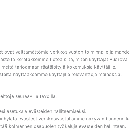
 ovat välttämättömiä verkkosivuston toiminnalle ja mahdol
steitä kerätäksemme tietoa siitä, miten käyttäjät vuorova
eitä tarjoamaan räätälöityjä kokemuksia käyttäjille.
eitä näyttääksemme käyttäjille relevantteja mainoksia.
ehtoja seuraavilla tavoilla:
si asetuksia evästeiden hallitsemiseksi.
ai hylätä evästeet verkkosivustollamme näkyvän bannerin k
tää kolmannen osapuolen työkaluja evästeiden hallintaan.