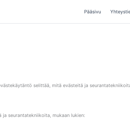
Pääsivu
Yhteysti
 evästekäytäntö selittää, mitä evästeitä ja seurantatekniiko
 ja seurantatekniikoita, mukaan lukien: