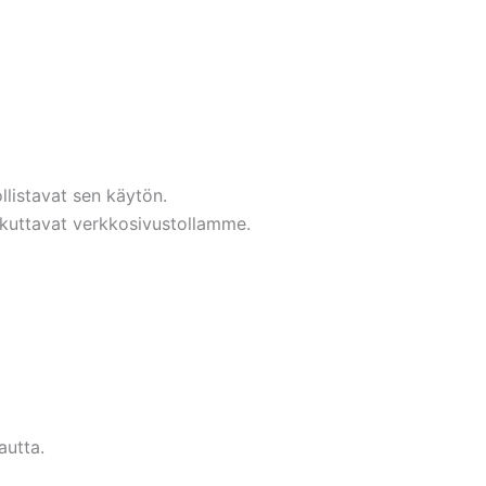
listavat sen käytön.
ikuttavat verkkosivustollamme.
autta.