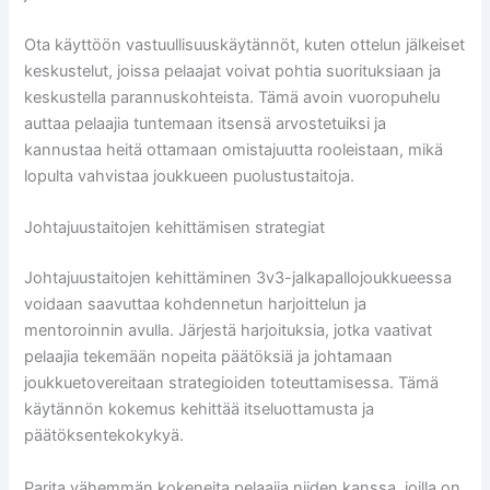
Ota käyttöön vastuullisuuskäytännöt, kuten ottelun jälkeiset
keskustelut, joissa pelaajat voivat pohtia suorituksiaan ja
keskustella parannuskohteista. Tämä avoin vuoropuhelu
auttaa pelaajia tuntemaan itsensä arvostetuiksi ja
kannustaa heitä ottamaan omistajuutta rooleistaan, mikä
lopulta vahvistaa joukkueen puolustustaitoja.
Johtajuustaitojen kehittämisen strategiat
Johtajuustaitojen kehittäminen 3v3-jalkapallojoukkueessa
voidaan saavuttaa kohdennetun harjoittelun ja
mentoroinnin avulla. Järjestä harjoituksia, jotka vaativat
pelaajia tekemään nopeita päätöksiä ja johtamaan
joukkuetovereitaan strategioiden toteuttamisessa. Tämä
käytännön kokemus kehittää itseluottamusta ja
päätöksentekokykyä.
Parita vähemmän kokeneita pelaajia niiden kanssa, joilla on