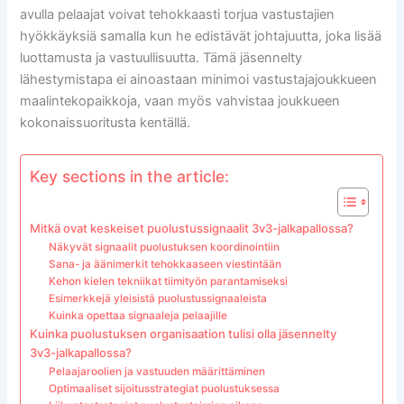
avulla pelaajat voivat tehokkaasti torjua vastustajien
hyökkäyksiä samalla kun he edistävät johtajuutta, joka lisää
luottamusta ja vastuullisuutta. Tämä jäsennelty
lähestymistapa ei ainoastaan minimoi vastustajajoukkueen
maalintekopaikkoja, vaan myös vahvistaa joukkueen
kokonaissuoritusta kentällä.
Key sections in the article:
Mitkä ovat keskeiset puolustussignaalit 3v3-jalkapallossa?
Näkyvät signaalit puolustuksen koordinointiin
Sana- ja äänimerkit tehokkaaseen viestintään
Kehon kielen tekniikat tiimityön parantamiseksi
Esimerkkejä yleisistä puolustussignaaleista
Kuinka opettaa signaaleja pelaajille
Kuinka puolustuksen organisaation tulisi olla jäsennelty
3v3-jalkapallossa?
Pelaajaroolien ja vastuuden määrittäminen
Optimaaliset sijoitusstrategiat puolustuksessa