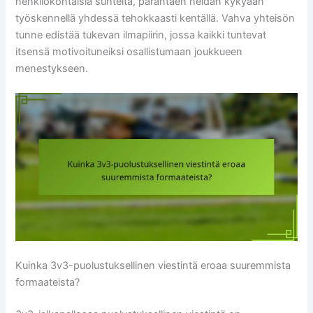
henkilökohtaisia suhteita, parantaen heidän kykyään
työskennellä yhdessä tehokkaasti kentällä. Vahva yhteisön
tunne edistää tukevan ilmapiirin, jossa kaikki tuntevat
itsensä motivoituneiksi osallistumaan joukkueen
menestykseen.
Kuinka 3v3-puolustuksellinen viestintä eroaa suuremmista
formaateista?