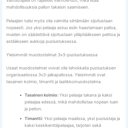
vastustajalla on rajalliset vaihtoehdot, mikä lisää
mahdollisuuksia pallon takaisin saamiseen.
Pelaajien tulisi myös olla valmiita siirtämään sijoitustaan
nopeasti. Jos yksi pelaaja astuu esiin haastamaan palloa,
muiden on säädettävä sijoitustaan ylläpitääkseen peittoa ja
estääkseen aukkoja puolustuksessa.
Yleisimmät muodostelmat 3v3-puolustuksessa
Useat muodostelmat voivat olla tehokkaita puolustuksen
organisaatiossa 3v3-jalkapallossa. Yleisimmät ovat
tasainen kolmio, timantti ja laatikkomuodostelma.
Tasainen kolmio:
Yksi pelaaja takana ja kaksi
pelaajaa edessä, mikä mahdollistaa nopean tuen
ja peiton.
Timantti:
Yksi pelaaja maalissa, yksi puolustaja ja
kaksi keskikenttäpelaajaa, tarjoten sekä