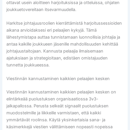
ottavat usein aloitteen harjoituksissa ja otteluissa, ohjaten
joukkuetovereitaan itsevarmuudella.
Harkitse johtajuusroolien kierrättämistä harjoitussessioiden
aikana arvioidaksesi eri pelaajien kykyjä. Tämä
lähestymistapa auttaa tunnistamaan luonnollisia johtajia ja
antaa kaikille joukkueen jäsenille mahdollisuuden kehittää
johtajuustaitojaan. Kannusta pelaajia ilmaisemaan
ajatuksiaan ja strategioitaan, edistäen omistajuuden
tunnetta joukkueessa.
Viestinnän kannustaminen kaikkien pelaajien kesken
Viestinnän kannustaminen kaikkien pelaajien kesken on
elintärkeää puolustuksen organisaatiossa 3v3-
jalkapallossa. Perusta selkeät signaalit puolustuksen
muodostelmille ja liikkeille varmistaen, että kaikki
ymmärtävät roolinsa. Käytä yksinkertaisia sana- ja
käsimerkkejä viestien välittämiseen nopeasti nopeissa