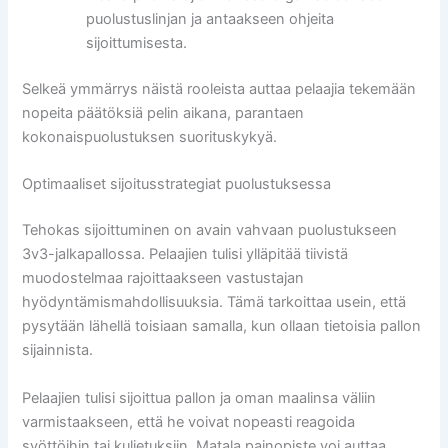
puolustuslinjan ja antaakseen ohjeita
sijoittumisesta.
Selkeä ymmärrys näistä rooleista auttaa pelaajia tekemään
nopeita päätöksiä pelin aikana, parantaen
kokonaispuolustuksen suorituskykyä.
Optimaaliset sijoitusstrategiat puolustuksessa
Tehokas sijoittuminen on avain vahvaan puolustukseen
3v3-jalkapallossa. Pelaajien tulisi ylläpitää tiivistä
muodostelmaa rajoittaakseen vastustajan
hyödyntämismahdollisuuksia. Tämä tarkoittaa usein, että
pysytään lähellä toisiaan samalla, kun ollaan tietoisia pallon
sijainnista.
Pelaajien tulisi sijoittua pallon ja oman maalinsa väliin
varmistaakseen, että he voivat nopeasti reagoida
syöttöihin tai kuljetuksiin. Matala painopiste voi auttaa