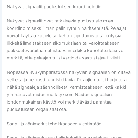
Näkyvät signaalit puolustuksen koordinointiin
Näkyvät signaalit ovat ratkaisevia puolustustoimien
koordinoimiseksi ilman pelin rytmin häiritsemistä. Pelaajat
voivat käyttää käsieleitä, kehon sijoittumista tai erityisiä
liikkeitä ilmaistakseen aikomuksiaan tai varoittaakseen
joukkuetovereitaan uhista. Esimerkiksi kohotettu käsi voi
merkitä, että pelaajan tulisi vartioida vastustajaa tiiviisti.
Nopeassa 3v3-ympäristössä näkyvien signaalien on oltava
selkeitä ja helposti tunnistettavia. Pelaajien tulisi harjoitella
näitä signaaleja säännöllisesti varmistaakseen, että kaikki
ymmärtävät niiden merkityksen. Näiden signaalien
johdonmukainen käyttö voi merkittävästi parantaa
puolustuksen organisaatiota.
Sana- ja äänimerkit tehokkaaseen viestintään