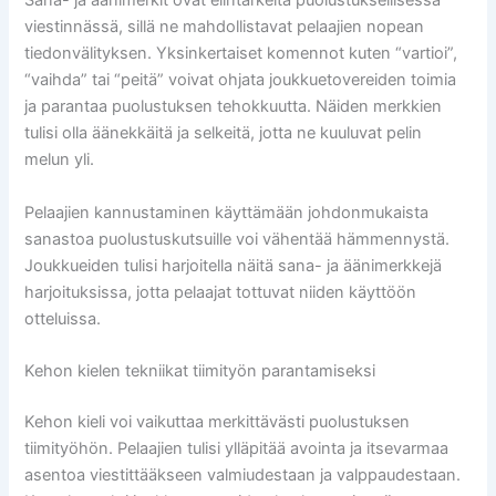
Sana- ja äänimerkit ovat elintärkeitä puolustuksellisessa
viestinnässä, sillä ne mahdollistavat pelaajien nopean
tiedonvälityksen. Yksinkertaiset komennot kuten “vartioi”,
“vaihda” tai “peitä” voivat ohjata joukkuetovereiden toimia
ja parantaa puolustuksen tehokkuutta. Näiden merkkien
tulisi olla äänekkäitä ja selkeitä, jotta ne kuuluvat pelin
melun yli.
Pelaajien kannustaminen käyttämään johdonmukaista
sanastoa puolustuskutsuille voi vähentää hämmennystä.
Joukkueiden tulisi harjoitella näitä sana- ja äänimerkkejä
harjoituksissa, jotta pelaajat tottuvat niiden käyttöön
otteluissa.
Kehon kielen tekniikat tiimityön parantamiseksi
Kehon kieli voi vaikuttaa merkittävästi puolustuksen
tiimityöhön. Pelaajien tulisi ylläpitää avointa ja itsevarmaa
asentoa viestittääkseen valmiudestaan ja valppaudestaan.