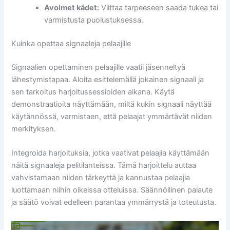
Avoimet kädet:
Viittaa tarpeeseen saada tukea tai
varmistusta puolustuksessa.
Kuinka opettaa signaaleja pelaajille
Signaalien opettaminen pelaajille vaatii jäsenneltyä
lähestymistapaa. Aloita esittelemällä jokainen signaali ja
sen tarkoitus harjoitussessioiden aikana. Käytä
demonstraatioita näyttämään, miltä kukin signaali näyttää
käytännössä, varmistaen, että pelaajat ymmärtävät niiden
merkityksen.
Integroida harjoituksia, jotka vaativat pelaajia käyttämään
näitä signaaleja pelitilanteissa. Tämä harjoittelu auttaa
vahvistamaan niiden tärkeyttä ja kannustaa pelaajia
luottamaan niihin oikeissa otteluissa. Säännöllinen palaute
ja säätö voivat edelleen parantaa ymmärrystä ja toteutusta.