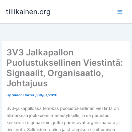
Skip
tiilikainen.org
to
content
3V3 Jalkapallon
Puolustuksellinen Viestintä:
Signaalit, Organisaatio,
Johtajuus
By
Simon Carter
/
08/01/2026
3v3-jalkapallossa tehokas puolustuksellinen viestintä on
elintärkeää joukkueen menestykselle, ja se perustuu
keskeisiin signaaleihin, jotka parantavat organisaatiota ja
tiimityötä. Selkeiden roolien ja strategisen sijoittumisen