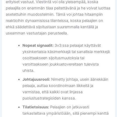
erityiset vastuut. Viestintä voi olla yleisempää, koska
pelaajilla on enemmän tilaa peitettävänä ja he voivat luottaa
asetettuihin muodostelmiin. Tämä voi johtaa hitaampiin
reaktioihin dynaamisissa tilanteissa, koska pelaajien on
ehkä säädettävä sijoitustaan suuremmalla kentällä ja
useamman vastustajan perusteella.
Nopeat signaalit:
3v3:ssa pelaajat käyttävät
yksinkertaisia käsimerkkejä tai sanallisia merkkejä
osoittaakseen sijoitusmuutoksia tai
varoittaakseen joukkuetovereitaan tulevista
uhista.
Johtajuusrooli:
Nimetty johtaja, usein äänekkäin
pelaaja, auttaa koordinoimaan liikkeitä ja
varmistaa, että kaikki ovat linjassa
puolustustrategioiden kanssa.
Tilatietoisuus:
Pelaajien on jatkuvasti
tarkasteltava ympäristöään, sillä pienempi kenttä