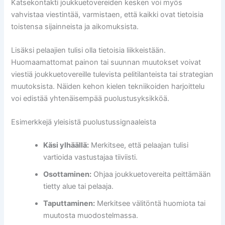
Katsekontakti joukkuetovereiden kesken voi myös
vahvistaa viestintää, varmistaen, että kaikki ovat tietoisia
toistensa sijainneista ja aikomuksista.
Lisäksi pelaajien tulisi olla tietoisia liikkeistään.
Huomaamattomat painon tai suunnan muutokset voivat
viestiä joukkuetovereille tulevista pelitilanteista tai strategian
muutoksista. Näiden kehon kielen tekniikoiden harjoittelu
voi edistää yhtenäisempää puolustusyksikköä.
Esimerkkejä yleisistä puolustussignaaleista
Käsi ylhäällä:
Merkitsee, että pelaajan tulisi
vartioida vastustajaa tiiviisti.
Osottaminen:
Ohjaa joukkuetovereita peittämään
tietty alue tai pelaaja.
Taputtaminen:
Merkitsee välitöntä huomiota tai
muutosta muodostelmassa.