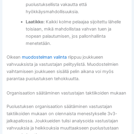
puolustuksellista vakautta että
hyökkäysmahdollisuuksia.
Laatikko:
Kaikki kolme pelaajaa sijoitettu lähelle
toisiaan, mikä mahdollistaa vahvan tuen ja
nopean palautumisen, jos pallonhallinta
menetetään.
Oikean
muodostelman valinta
riippuu joukkueen
vahvuuksista ja vastustajan pelityylistä. Muodostelmien
vaihtamiseen joukkueen sisällä pelin aikana voi myös
parantaa puolustuksen tehokkuutta.
Organisaation säätäminen vastustajan taktiikoiden mukaan
Puolustuksen organisaation säätäminen vastustajan
taktiikoiden mukaan on olennaista menestykselle 3v3-
jalkapallossa. Joukkueiden tulisi analysoida vastustajan
vahvuuksia ja heikkouksia muuttaakseen puolustustaan