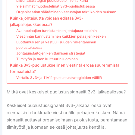
Liikuntastrategiat puolustustoimien aikana
Yleisimmät muodostelmat 3v3-puolustuksessa
Organisaation säätäminen vastustajan taktiikoiden mukaan
Kuinka johtajuutta voidaan edistää 3v3-
jalkapallojoukkueessa?
Avainpelaajien tunnistaminen johtajuusrooleihin
Viestinnän kannustaminen kaikkien pelaajien kesken
Luottamuksen ja vastuullisuuden rakentaminen
puolustuksessa
Johtajuustaitojen kehittämisen strategiat
Tiimityön ja tuen kulttuurin luominen
Kuinka 3v3-puolustuksellinen viestintä eroaa suuremmista
formaateista?
Vertailu 3v3- ja 11v11-puolustustrategioiden välillä
Mitkä ovat keskeiset puolustussignaalit 3v3-jalkapallossa?
Keskeiset puolustussignaalit 3v3-jalkapallossa ovat
olennaisia tehokkaalle viestinnälle pelaajien kesken. Nämä
signaalit auttavat organisoimaan puolustusta, parantamaan
tiimityötä ja luomaan selkeää johtajuutta kentällä.