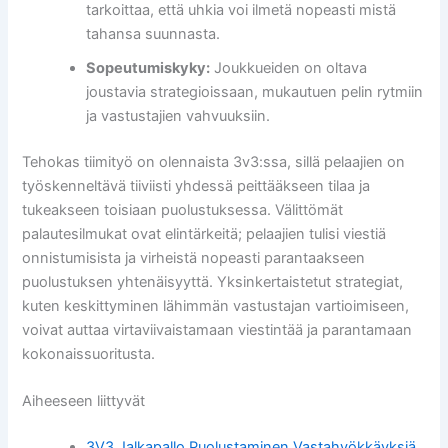
tarkoittaa, että uhkia voi ilmetä nopeasti mistä
tahansa suunnasta.
Sopeutumiskyky:
Joukkueiden on oltava
joustavia strategioissaan, mukautuen pelin rytmiin
ja vastustajien vahvuuksiin.
Tehokas tiimityö on olennaista 3v3:ssa, sillä pelaajien on
työskenneltävä tiiviisti yhdessä peittääkseen tilaa ja
tukeakseen toisiaan puolustuksessa. Välittömät
palautesilmukat ovat elintärkeitä; pelaajien tulisi viestiä
onnistumisista ja virheistä nopeasti parantaakseen
puolustuksen yhtenäisyyttä. Yksinkertaistetut strategiat,
kuten keskittyminen lähimmän vastustajan vartioimiseen,
voivat auttaa virtaviivaistamaan viestintää ja parantamaan
kokonaissuoritusta.
Aiheeseen liittyvät
3V3 Jalkapallo Puolustaminen Vastahyökkäyksiä