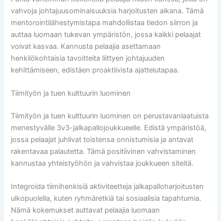
vahvoja johtajuusominaisuuksia harjoitusten aikana. Tämä
mentorointilähestymistapa mahdollistaa tiedon siirron ja
auttaa luomaan tukevan ympäristön, jossa kaikki pelaajat
voivat kasvaa. Kannusta pelaajia asettamaan
henkilökohtaisia tavoitteita liittyen johtajuuden
kehittämiseen, edistäen proaktiivista ajattelutapaa.
Tiimityön ja tuen kulttuurin luominen
Tiimityön ja tuen kulttuurin luominen on perustavanlaatuista
menestyvälle 3v3-jalkapallojoukkueelle. Edistä ympäristöä,
jossa pelaajat juhlivat toistensa onnistumisia ja antavat
rakentavaa palautetta. Tämä positiivinen vahvistaminen
kannustaa yhteistyöhön ja vahvistaa joukkueen siteitä.
Integroida tiimihenkisiä aktiviteetteja jalkapalloharjoitusten
ulkopuolella, kuten ryhmäretkiä tai sosiaalisia tapahtumia.
Nämä kokemukset auttavat pelaajia luomaan