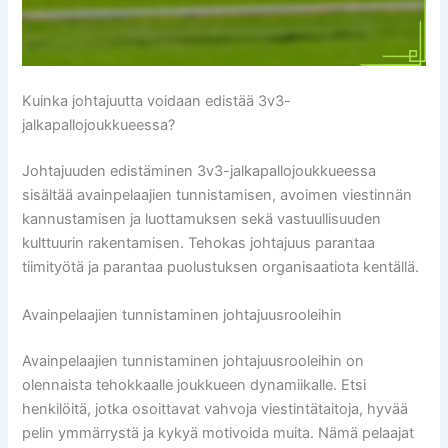
Kuinka johtajuutta voidaan edistää 3v3-
jalkapallojoukkueessa?
Johtajuuden edistäminen 3v3-jalkapallojoukkueessa
sisältää avainpelaajien tunnistamisen, avoimen viestinnän
kannustamisen ja luottamuksen sekä vastuullisuuden
kulttuurin rakentamisen. Tehokas johtajuus parantaa
tiimityötä ja parantaa puolustuksen organisaatiota kentällä.
Avainpelaajien tunnistaminen johtajuusrooleihin
Avainpelaajien tunnistaminen johtajuusrooleihin on
olennaista tehokkaalle joukkueen dynamiikalle. Etsi
henkilöitä, jotka osoittavat vahvoja viestintätaitoja, hyvää
pelin ymmärrystä ja kykyä motivoida muita. Nämä pelaajat