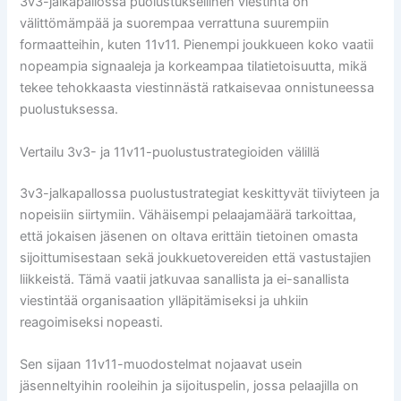
3v3-jalkapallossa puolustuksellinen viestintä on
välittömämpää ja suorempaa verrattuna suurempiin
formaatteihin, kuten 11v11. Pienempi joukkueen koko vaatii
nopeampia signaaleja ja korkeampaa tilatietoisuutta, mikä
tekee tehokkaasta viestinnästä ratkaisevaa onnistuneessa
puolustuksessa.
Vertailu 3v3- ja 11v11-puolustustrategioiden välillä
3v3-jalkapallossa puolustustrategiat keskittyvät tiiviyteen ja
nopeisiin siirtymiin. Vähäisempi pelaajamäärä tarkoittaa,
että jokaisen jäsenen on oltava erittäin tietoinen omasta
sijoittumisestaan sekä joukkuetovereiden että vastustajien
liikkeistä. Tämä vaatii jatkuvaa sanallista ja ei-sanallista
viestintää organisaation ylläpitämiseksi ja uhkiin
reagoimiseksi nopeasti.
Sen sijaan 11v11-muodostelmat nojaavat usein
jäsenneltyihin rooleihin ja sijoituspelin, jossa pelaajilla on