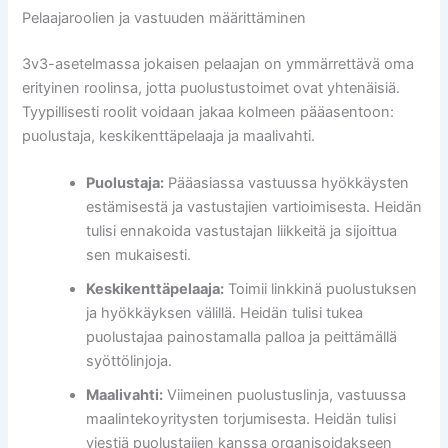
Pelaajaroolien ja vastuuden määrittäminen
3v3-asetelmassa jokaisen pelaajan on ymmärrettävä oma
erityinen roolinsa, jotta puolustustoimet ovat yhtenäisiä.
Tyypillisesti roolit voidaan jakaa kolmeen pääasentoon:
puolustaja, keskikenttäpelaaja ja maalivahti.
Puolustaja:
Pääasiassa vastuussa hyökkäysten
estämisestä ja vastustajien vartioimisesta. Heidän
tulisi ennakoida vastustajan liikkeitä ja sijoittua
sen mukaisesti.
Keskikenttäpelaaja:
Toimii linkkinä puolustuksen
ja hyökkäyksen välillä. Heidän tulisi tukea
puolustajaa painostamalla palloa ja peittämällä
syöttölinjoja.
Maalivahti:
Viimeinen puolustuslinja, vastuussa
maalintekoyritysten torjumisesta. Heidän tulisi
viestiä puolustajien kanssa organisoidakseen