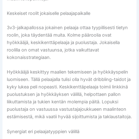
Keskeiset roolit jokaiselle pelaajapaikalle
3v3-jalkapallossa jokainen pelaaja ottaa tyypillisesti tietyn
roolin, joka täydentää muita. Kolme pääroolia ovat
hyökkääjä, keskikenttäpelaaja ja puolustaja. Jokaisella
roolilla on omat vastuunsa, jotka vaikuttavat
kokonaisstrategiaan.
Hyökkääjä keskittyy maalien tekemiseen ja hyökkäyspelin
luomiseen. Tällä pelaajalla tulisi olla hyvät dribbling-taidot ja
kyky lukea peli nopeasti. Keskikenttäpelaaja toimii linkkinä
puolustuksen ja hyökkäyksen välillä, helpottaen pallon
liikuttamista ja tukien kentän molempia päitä. Lopuksi
puolustaja on vastuussa vastustajajoukkueen maalinteon
estämisestä, mikä vaatii hyvää sijoittumista ja taklaustaitoja.
Synergiat eri pelaajatyyppien välillä