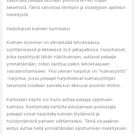
vaatimalla pelaajia luomaan ylivoima ennen maalin
tekemistä. Tämä vahvistaa tiimityön ja strategisen ajattelun
merkitystä.
Harjoitukset kulmien luomiseksi
Kulmien luominen on elintärkeää tehokkaassa
syöttämisessä ja liikkeessä 3v3-jalkapallossa. Harjoitukset,
jotka keskittyvät tähän näkökulmaan, auttavat pelaajia
ymmärtämään, miten sijoittua pallon tehokkaaseen
vastaanottamiseen. Yksi yleinen harjoitus on “kulmasyöttö”
-harjoitus, jossa pelaajat harjoittelevat kulmasyöttöjen
tekemistä toisilleen samalla kun liikkuvat avoimiin tiloihin.
Kartioiden käyttö voi myös auttaa pelaajia oppimaan
kulmista. Asettamalla kartioita edustamaan puolustajia
pelaajat voivat harjoitella kulmien löytämistä ja
hyödyntämistä paineen välttämiseksi. Tämä visuaalinen
esitys auttaa heitä ymmärtämään sijoittumisen merkityksen