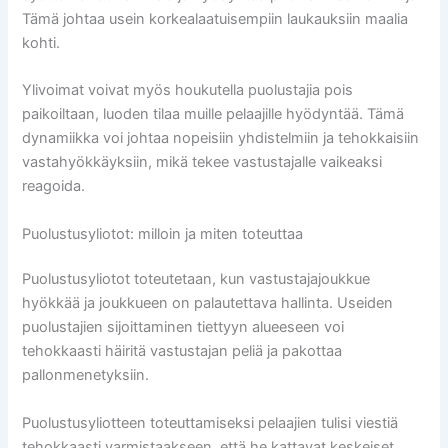
Tämä johtaa usein korkealaatuisempiin laukauksiin maalia
kohti.
Ylivoimat voivat myös houkutella puolustajia pois
paikoiltaan, luoden tilaa muille pelaajille hyödyntää. Tämä
dynamiikka voi johtaa nopeisiin yhdistelmiin ja tehokkaisiin
vastahyökkäyksiin, mikä tekee vastustajalle vaikeaksi
reagoida.
Puolustusyliotot: milloin ja miten toteuttaa
Puolustusyliotot toteutetaan, kun vastustajajoukkue
hyökkää ja joukkueen on palautettava hallinta. Useiden
puolustajien sijoittaminen tiettyyn alueeseen voi
tehokkaasti häiritä vastustajan peliä ja pakottaa
pallonmenetyksiin.
Puolustusyliotteen toteuttamiseksi pelaajien tulisi viestiä
tehokkaasti varmistaakseen, että he kattavat keskeiset