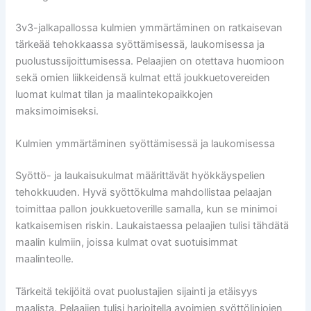
3v3-jalkapallossa kulmien ymmärtäminen on ratkaisevan
tärkeää tehokkaassa syöttämisessä, laukomisessa ja
puolustussijoittumisessa. Pelaajien on otettava huomioon
sekä omien liikkeidensä kulmat että joukkuetovereiden
luomat kulmat tilan ja maalintekopaikkojen
maksimoimiseksi.
Kulmien ymmärtäminen syöttämisessä ja laukomisessa
Syöttö- ja laukaisukulmat määrittävät hyökkäyspelien
tehokkuuden. Hyvä syöttökulma mahdollistaa pelaajan
toimittaa pallon joukkuetoverille samalla, kun se minimoi
katkaisemisen riskin. Laukaistaessa pelaajien tulisi tähdätä
maalin kulmiin, joissa kulmat ovat suotuisimmat
maalinteolle.
Tärkeitä tekijöitä ovat puolustajien sijainti ja etäisyys
maalista. Pelaajien tulisi harjoitella avoimien syöttölinjojen