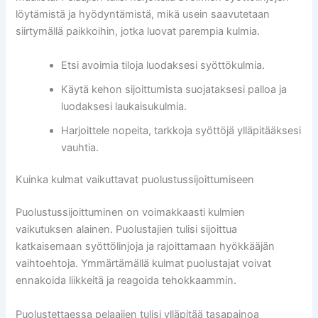
löytämistä ja hyödyntämistä, mikä usein saavutetaan
siirtymällä paikkoihin, jotka luovat parempia kulmia.
Etsi avoimia tiloja luodaksesi syöttökulmia.
Käytä kehon sijoittumista suojataksesi palloa ja
luodaksesi laukaisukulmia.
Harjoittele nopeita, tarkkoja syöttöjä ylläpitääksesi
vauhtia.
Kuinka kulmat vaikuttavat puolustussijoittumiseen
Puolustussijoittuminen on voimakkaasti kulmien
vaikutuksen alainen. Puolustajien tulisi sijoittua
katkaisemaan syöttölinjoja ja rajoittamaan hyökkääjän
vaihtoehtoja. Ymmärtämällä kulmat puolustajat voivat
ennakoida liikkeitä ja reagoida tehokkaammin.
Puolustettaessa pelaajien tulisi ylläpitää tasapainoa