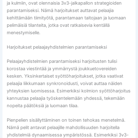
ja kulmiin, ovat olennaisia 3v3-jalkapallon strategioiden
parantamiseksi. Nämä harjoitukset auttavat pelaajia
kehittämään tiimityötä, parantamaan taitojaan ja luomaan
pelimäisiä tilanteita, jotka ovat ratkaisevia kentällä
menestymiselle.
Harjoitukset pelaajayhdistelmien parantamiseksi
Pelaajayhdistelmien parantamiseksi harjoitusten tulisi
korostaa viestintää ja ymmärrystä joukkuetovereiden
kesken. Yksinkertaiset syöttöharjoitukset, jotka vaativat
pelaajia liikkumaan synkronoidusti, voivat auttaa näiden
yhteyksien luomisessa. Esimerkiksi kolmion syöttöharjoitus
kannustaa pelaajia työskentelemään yhdessä, tekemään
nopeita päätöksiä ja luomaan tilaa.
Pienpelien sisällyttäminen on toinen tehokas menetelmä.
Nämä pelit antavat pelaajille mahdollisuuden harjoitella
yhdistelmiä dynaamisessa ympäristössä. Esimerkiksi 3v3-