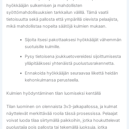
hyökkääjän sulkemisen ja mahdollisten
syöttömahdollisuuksien tarkkailun välillä. Tämä vaatii
tietoisuutta sekä pallosta että ympärillä olevista pelaajista,
mikä mahdollistaa nopeita säätöjä kulmien mukaan.
Sijoita itsesi pakottaaksesi hyökkääjät vähemmän
suotuisille kulmille.
Pysy tietoisena joukkuetovereidesi sijoittumisesta
ylläpitääksesi yhtenäistä puolustusrakennetta.
Ennakoida hyökkääjän seuraavaa liikettä heidän
kehonkulmansa perusteella.
Kulmien hyödyntäminen tilan luomiseksi kentällä
Tilan luominen on olennaista 3v3-jalkapallossa, ja kulmat
näyttelevät merkittävää roolia tässä prosessissa. Pelaajat
voivat luoda tilaa siirtymällä paikkoihin, jotka houkuttelevat
puolustajia pois pallosta tai tekemällä juoksuja, jotka