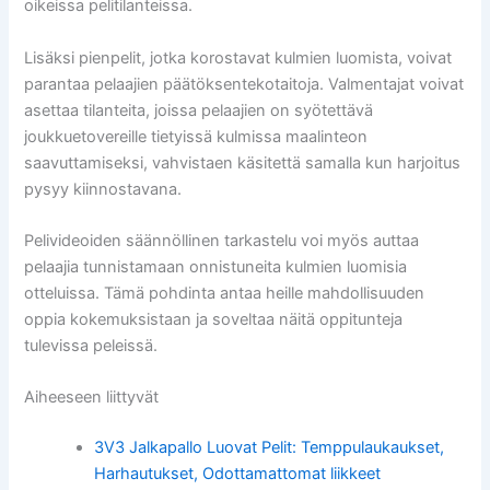
oikeissa pelitilanteissa.
Lisäksi pienpelit, jotka korostavat kulmien luomista, voivat
parantaa pelaajien päätöksentekotaitoja. Valmentajat voivat
asettaa tilanteita, joissa pelaajien on syötettävä
joukkuetovereille tietyissä kulmissa maalinteon
saavuttamiseksi, vahvistaen käsitettä samalla kun harjoitus
pysyy kiinnostavana.
Pelivideoiden säännöllinen tarkastelu voi myös auttaa
pelaajia tunnistamaan onnistuneita kulmien luomisia
otteluissa. Tämä pohdinta antaa heille mahdollisuuden
oppia kokemuksistaan ja soveltaa näitä oppitunteja
tulevissa peleissä.
Aiheeseen liittyvät
3V3 Jalkapallo Luovat Pelit: Temppulaukaukset,
Harhautukset, Odottamattomat liikkeet