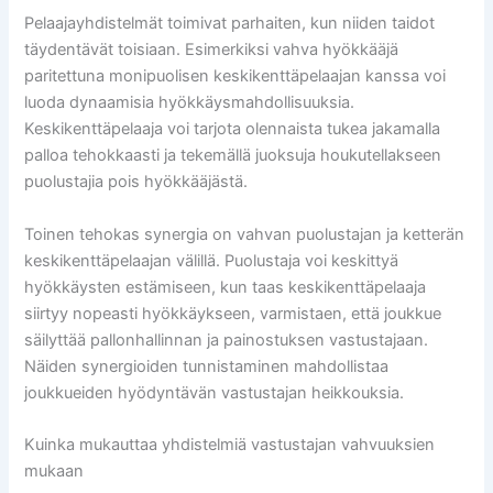
Pelaajayhdistelmät toimivat parhaiten, kun niiden taidot
täydentävät toisiaan. Esimerkiksi vahva hyökkääjä
paritettuna monipuolisen keskikenttäpelaajan kanssa voi
luoda dynaamisia hyökkäysmahdollisuuksia.
Keskikenttäpelaaja voi tarjota olennaista tukea jakamalla
palloa tehokkaasti ja tekemällä juoksuja houkutellakseen
puolustajia pois hyökkääjästä.
Toinen tehokas synergia on vahvan puolustajan ja ketterän
keskikenttäpelaajan välillä. Puolustaja voi keskittyä
hyökkäysten estämiseen, kun taas keskikenttäpelaaja
siirtyy nopeasti hyökkäykseen, varmistaen, että joukkue
säilyttää pallonhallinnan ja painostuksen vastustajaan.
Näiden synergioiden tunnistaminen mahdollistaa
joukkueiden hyödyntävän vastustajan heikkouksia.
Kuinka mukauttaa yhdistelmiä vastustajan vahvuuksien
mukaan