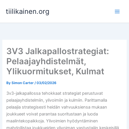
Skip
tiilikainen.org
to
content
3V3 Jalkapallostrategiat:
Pelaajayhdistelmät,
Ylikuormitukset, Kulmat
By
Simon Carter
/
03/02/2026
3v3-jalkapallossa tehokkaat strategiat perustuvat
pelaajayhdistelmiin, ylivoimiin ja kulmiin. Parittamalla
pelaajia strategisesti heidän vahvuuksiensa mukaan
joukkueet voivat parantaa suoritustaan ja luoda
maalintekopaikkoja. Ylivoimien hyödyntäminen
mahdollistaa joukkueiden ylivoiman vastustajiin keskeisillä