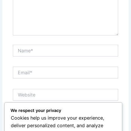
Name*
Email*
Website
We respect your privacy
Save my name, email, and website in this browser
Cookies help us improve your experience,
for the next time I comment.
deliver personalized content, and analyze