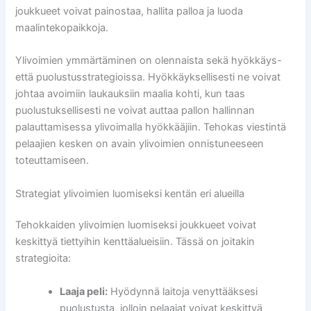
joukkueet voivat painostaa, hallita palloa ja luoda
maalintekopaikkoja.
Ylivoimien ymmärtäminen on olennaista sekä hyökkäys-
että puolustusstrategioissa. Hyökkäyksellisesti ne voivat
johtaa avoimiin laukauksiin maalia kohti, kun taas
puolustuksellisesti ne voivat auttaa pallon hallinnan
palauttamisessa ylivoimalla hyökkääjiin. Tehokas viestintä
pelaajien kesken on avain ylivoimien onnistuneeseen
toteuttamiseen.
Strategiat ylivoimien luomiseksi kentän eri alueilla
Tehokkaiden ylivoimien luomiseksi joukkueet voivat
keskittyä tiettyihin kenttäalueisiin. Tässä on joitakin
strategioita:
Laaja peli:
Hyödynnä laitoja venyttääksesi
puolustusta, jolloin pelaajat voivat keskittyä