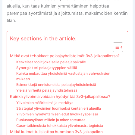
alueilla, kun taas kulmien ymmärtäminen helpottaa
parempaa syöttämistä ja sijoittumista, maksimoiden kentän
tilan.
Key sections in the article:
Mitkä ovat tehokkaat pelaajayhdistelmät 3v3-jalkapallossa?
Keskeiset roolit jokaiselle pelaajapaikalle
Synergiat eri pelaajatyyppien välillä
Kuinka mukauttaa yhdistelmiä vastustajan vahvuuksien
mukaan
Esimerkkejä onnistuneista pelaajayhdistelmistä
Yleisiä virheitä pelaajayhdistelmissä
Kuinka ylivoimia voidaan hyödyntää 3v3-jalkapallossa?
Ylivoimien määritelmä ja merkitys
Strategiat ylivoimien luomiseksi kentän eri alueilla
Ylivoimien hyödyntämisen edut hyökkäyspelissä
Puolustusyliotot milloin ja miten toteuttaa
Case-tutkimuksia tehokkaista ylivoimastrategioista
Mitkä kulmat tulisi ottaa huomioon 3v3-jalkapallon