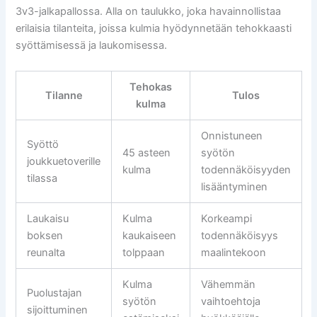
3v3-jalkapallossa. Alla on taulukko, joka havainnollistaa
erilaisia tilanteita, joissa kulmia hyödynnetään tehokkaasti
syöttämisessä ja laukomisessa.
Tehokas
Tilanne
Tulos
kulma
Onnistuneen
Syöttö
45 asteen
syötön
joukkuetoverille
kulma
todennäköisyyden
tilassa
lisääntyminen
Laukaisu
Kulma
Korkeampi
boksen
kaukaiseen
todennäköisyys
reunalta
tolppaan
maalintekoon
Kulma
Vähemmän
Puolustajan
syötön
vaihtoehtoja
sijoittuminen