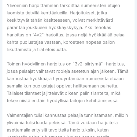
Ylivoimien harjoittaminen tarkoittaa numeeristen etujen
luomista tietyillä kenttäalueilla. Harjoitukset, jotka
keskittyvät tähän käsitteeseen, voivat merkittävästi
parantaa joukkueen hyökkäyskykyjä. Yksi tehokas
harjoitus on “4v2”-harjoitus, jossa neljä hyökkääjää pelaa
kahta puolustajaa vastaan, korostaen nopeaa pallon
liikuttamista ja tilatietoisuutta.
Toinen hyödyllinen harjoitus on “3v2-siirtymä” -harjoitus,
jossa pelaajat vaihtavat rooleja asetetun ajan jälkeen. Tämä
kannustaa hyökkääjiä hyödyntämään numeerista etuaan
samalla kun puolustajat oppivat hallitsemaan painetta.
Tällaiset tilanteet jäljittelevät oikean pelin tilanteita, mikä
tekee niistä erittäin hyödyllisiä taitojen kehittämisessä.
Valmentajien tulisi kannustaa pelaajia tunnistamaan, milloin
ylivoimia tulisi luoda peleissä. Tämä voidaan harjoitella
asettamalla erityisiä tavoitteita harjoituksiin, kuten