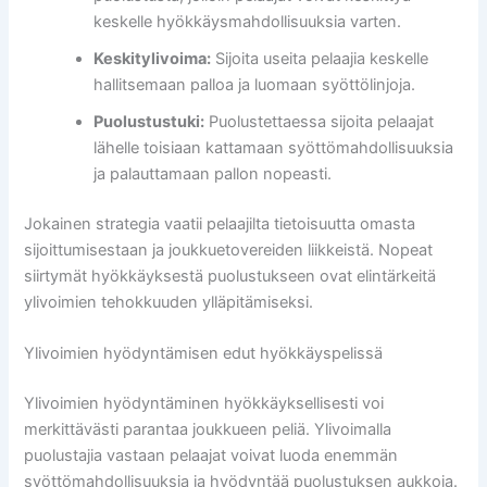
keskelle hyökkäysmahdollisuuksia varten.
Keskitylivoima:
Sijoita useita pelaajia keskelle
hallitsemaan palloa ja luomaan syöttölinjoja.
Puolustustuki:
Puolustettaessa sijoita pelaajat
lähelle toisiaan kattamaan syöttömahdollisuuksia
ja palauttamaan pallon nopeasti.
Jokainen strategia vaatii pelaajilta tietoisuutta omasta
sijoittumisestaan ja joukkuetovereiden liikkeistä. Nopeat
siirtymät hyökkäyksestä puolustukseen ovat elintärkeitä
ylivoimien tehokkuuden ylläpitämiseksi.
Ylivoimien hyödyntämisen edut hyökkäyspelissä
Ylivoimien hyödyntäminen hyökkäyksellisesti voi
merkittävästi parantaa joukkueen peliä. Ylivoimalla
puolustajia vastaan pelaajat voivat luoda enemmän
syöttömahdollisuuksia ja hyödyntää puolustuksen aukkoja.