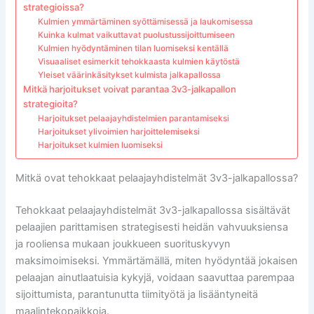
strategioissa?
Kulmien ymmärtäminen syöttämisessä ja laukomisessa
Kuinka kulmat vaikuttavat puolustussijoittumiseen
Kulmien hyödyntäminen tilan luomiseksi kentällä
Visuaaliset esimerkit tehokkaasta kulmien käytöstä
Yleiset väärinkäsitykset kulmista jalkapallossa
Mitkä harjoitukset voivat parantaa 3v3-jalkapallon
strategioita?
Harjoitukset pelaajayhdistelmien parantamiseksi
Harjoitukset ylivoimien harjoittelemiseksi
Harjoitukset kulmien luomiseksi
Mitkä ovat tehokkaat pelaajayhdistelmät 3v3-jalkapallossa?
Tehokkaat pelaajayhdistelmät 3v3-jalkapallossa sisältävät
pelaajien parittamisen strategisesti heidän vahvuuksiensa
ja rooliensa mukaan joukkueen suorituskyvyn
maksimoimiseksi. Ymmärtämällä, miten hyödyntää jokaisen
pelaajan ainutlaatuisia kykyjä, voidaan saavuttaa parempaa
sijoittumista, parantunutta tiimityötä ja lisääntyneitä
maalintekopaikkoja.