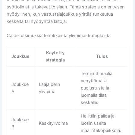
syöttölinjat ja tukevat toisiaan. Tämä strategia on erityisen
hyödyllinen, kun vastustajajoukkue yrittää tunkeutua
keskeltä tai hyödyntää laitoja.
Case-tutkimuksia tehokkaista ylivoimastrategioista
Käytetty
Joukkue
Tulos
strategia
Tehtiin 3 maalia
venyttämällä
Joukkue
Laaja pelin
puolustusta ja
A
ylivoima
luomalla tilaa
keskelle.
Hallittiin palloa ja
Joukkue
Keskitylivoima
luotiin useita
B
maalintekopaikkoja.