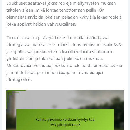
Joukkueet saattavat jakaa rooleja mieltymysten mukaan
taitojen sijaan, mikä johtaa tehottomaan peliin. On
olennaista arvioida jokaisen pelaajan kykyjä ja jakaa rooleja,
jotka sopivat heidän vahvuuksiinsa.
Toinen ansa on pitäytyä tiukasti ennalta määrätyssä
strategiassa, vaikka se ei toimisi. Joustavuus on avain 3v3-
jalkapallossa; joukkueiden tulisi olla valmiita säätämään
yhdistelmiään ja taktiikoitaan pelin kulun mukaan.
Mukautuvuus voi estää joukkueita tulemasta ennakoitaviksi
ja mahdollistaa paremman reagoinnin vastustajien
strategioihin.