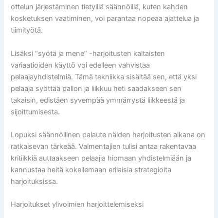
ottelun järjestäminen tietyillä säännöillä, kuten kahden
kosketuksen vaatiminen, voi parantaa nopeaa ajattelua ja
tiimityötä.
Lisäksi “syötä ja mene” -harjoitusten kaltaisten
variaatioiden käyttö voi edelleen vahvistaa
pelaajayhdistelmiä. Tämä tekniikka sisältää sen, että yksi
pelaaja syöttää pallon ja liikkuu heti saadakseen sen
takaisin, edistäen syvempää ymmärrystä liikkeestä ja
sijoittumisesta.
Lopuksi säännöllinen palaute näiden harjoitusten aikana on
ratkaisevan tärkeää. Valmentajien tulisi antaa rakentavaa
kritiikkiä auttaakseen pelaajia hiomaan yhdistelmiään ja
kannustaa heitä kokeilemaan erilaisia strategioita
harjoituksissa.
Harjoitukset ylivoimien harjoittelemiseksi