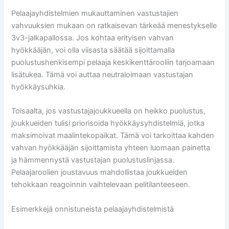
Pelaajayhdistelmien mukauttaminen vastustajien
vahvuuksien mukaan on ratkaisevan tärkeää menestykselle
3v3-jalkapallossa. Jos kohtaa erityisen vahvan
hyökkääjän, voi olla viisasta säätää sijoittamalla
puolustushenkisempi pelaaja keskikenttärooliin tarjoamaan
lisätukea. Tämä voi auttaa neutraloimaan vastustajan
hyökkäysuhkia.
Toisaalta, jos vastustajajoukkueella on heikko puolustus,
joukkueiden tulisi priorisoida hyökkäysyhdistelmiä, jotka
maksimoivat maalintekopaikat. Tämä voi tarkoittaa kahden
vahvan hyökkääjän sijoittamista yhteen luomaan painetta
ja hämmennystä vastustajan puolustuslinjassa.
Pelaajaroolien joustavuus mahdollistaa joukkueiden
tehokkaan reagoinnin vaihtelevaan pelitilanteeseen.
Esimerkkejä onnistuneista pelaajayhdistelmistä