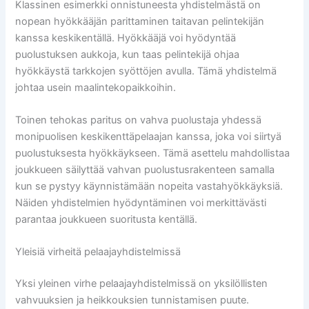
Klassinen esimerkki onnistuneesta yhdistelmästä on
nopean hyökkääjän parittaminen taitavan pelintekijän
kanssa keskikentällä. Hyökkääjä voi hyödyntää
puolustuksen aukkoja, kun taas pelintekijä ohjaa
hyökkäystä tarkkojen syöttöjen avulla. Tämä yhdistelmä
johtaa usein maalintekopaikkoihin.
Toinen tehokas paritus on vahva puolustaja yhdessä
monipuolisen keskikenttäpelaajan kanssa, joka voi siirtyä
puolustuksesta hyökkäykseen. Tämä asettelu mahdollistaa
joukkueen säilyttää vahvan puolustusrakenteen samalla
kun se pystyy käynnistämään nopeita vastahyökkäyksiä.
Näiden yhdistelmien hyödyntäminen voi merkittävästi
parantaa joukkueen suoritusta kentällä.
Yleisiä virheitä pelaajayhdistelmissä
Yksi yleinen virhe pelaajayhdistelmissä on yksilöllisten
vahvuuksien ja heikkouksien tunnistamisen puute.