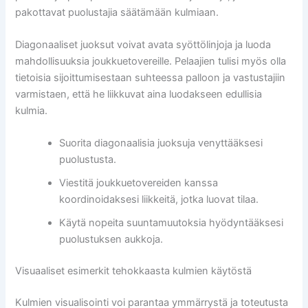
pakottavat puolustajia säätämään kulmiaan.
Diagonaaliset juoksut voivat avata syöttölinjoja ja luoda
mahdollisuuksia joukkuetovereille. Pelaajien tulisi myös olla
tietoisia sijoittumisestaan suhteessa palloon ja vastustajiin
varmistaen, että he liikkuvat aina luodakseen edullisia
kulmia.
Suorita diagonaalisia juoksuja venyttääksesi
puolustusta.
Viestitä joukkuetovereiden kanssa
koordinoidaksesi liikkeitä, jotka luovat tilaa.
Käytä nopeita suuntamuutoksia hyödyntääksesi
puolustuksen aukkoja.
Visuaaliset esimerkit tehokkaasta kulmien käytöstä
Kulmien visualisointi voi parantaa ymmärrystä ja toteutusta