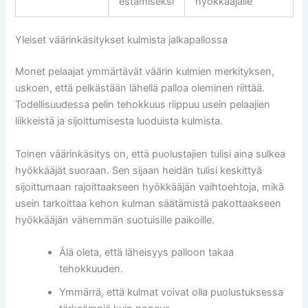
estämiseksi
hyökkääjälle
Yleiset väärinkäsitykset kulmista jalkapallossa
Monet pelaajat ymmärtävät väärin kulmien merkityksen,
uskoen, että pelkästään lähellä palloa oleminen riittää.
Todellisuudessa pelin tehokkuus riippuu usein pelaajien
liikkeistä ja sijoittumisesta luoduista kulmista.
Toinen väärinkäsitys on, että puolustajien tulisi aina sulkea
hyökkääjät suoraan. Sen sijaan heidän tulisi keskittyä
sijoittumaan rajoittaakseen hyökkääjän vaihtoehtoja, mikä
usein tarkoittaa kehon kulman säätämistä pakottaakseen
hyökkääjän vähemmän suotuisille paikoille.
Älä oleta, että läheisyys palloon takaa
tehokkuuden.
Ymmärrä, että kulmat voivat olla puolustuksessa