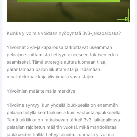
Kuinka ylivoimia voidaan hyödyntää 3v3-jalkapallossa?
Ylivoimat 3v3-jalkapallossa tarkoittavat useamman
pelaajan sijoittamista tiettyyn alueeseen taktisen edun
saamiseksi. Tämä strategia auttaa luomaan tilaa,
parantamaan pallon liikuttamista ja lisäämään
maalintekopaikkoja ylivoimalla vastustajiin.
Ylivoimien määritelmä ja merkitys
Ylivoima syntyy, kun yhdellä joukkueella on enemmän
pelaajia tietyllä kenttäalueella kuin vastustajajoukkueella.
Tämä taktiikka on ratkaisevan tärkeä 3v3-jalkapallossa
pelaajien rajoitetun määrän vuoksi, mikä mahdollistaa
joukkueiden hallita tiettyjä alueita. Luomalla ylivoimia