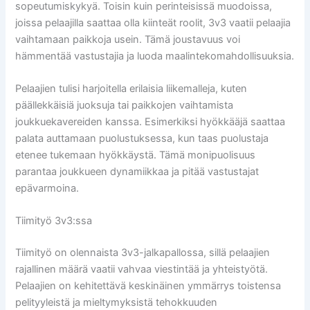
sopeutumiskykyä. Toisin kuin perinteisissä muodoissa,
joissa pelaajilla saattaa olla kiinteät roolit, 3v3 vaatii pelaajia
vaihtamaan paikkoja usein. Tämä joustavuus voi
hämmentää vastustajia ja luoda maalintekomahdollisuuksia.
Pelaajien tulisi harjoitella erilaisia liikemalleja, kuten
päällekkäisiä juoksuja tai paikkojen vaihtamista
joukkuekavereiden kanssa. Esimerkiksi hyökkääjä saattaa
palata auttamaan puolustuksessa, kun taas puolustaja
etenee tukemaan hyökkäystä. Tämä monipuolisuus
parantaa joukkueen dynamiikkaa ja pitää vastustajat
epävarmoina.
Tiimityö 3v3:ssa
Tiimityö on olennaista 3v3-jalkapallossa, sillä pelaajien
rajallinen määrä vaatii vahvaa viestintää ja yhteistyötä.
Pelaajien on kehitettävä keskinäinen ymmärrys toistensa
pelityyleistä ja mieltymyksistä tehokkuuden