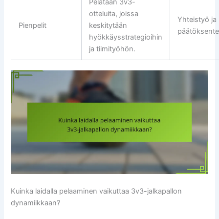
Pelataan 3v3-
otteluita, joissa
Yhteistyö ja
Pienpelit
keskitytään
päätöksent
hyökkäysstrategioihin
ja tiimityöhön.
Kuinka laidalla pelaaminen vaikuttaa 3v3-jalkapallon
dynamiikkaan?