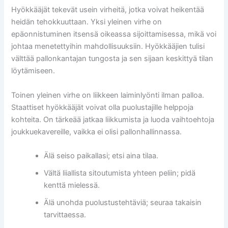
Hyökkääjät tekevät usein virheitä, jotka voivat heikentää
heidän tehokkuuttaan. Yksi yleinen virhe on
epäonnistuminen itsensä oikeassa sijoittamisessa, mikä voi
johtaa menetettyihin mahdollisuuksiin. Hyökkääjien tulisi
välttää pallonkantajan tungosta ja sen sijaan keskittyä tilan
löytämiseen.
Toinen yleinen virhe on liikkeen laiminlyönti ilman palloa.
Staattiset hyökkääjät voivat olla puolustajille helppoja
kohteita. On tärkeää jatkaa liikkumista ja luoda vaihtoehtoja
joukkuekavereille, vaikka ei olisi pallonhallinnassa.
Älä seiso paikallasi; etsi aina tilaa.
Vältä liiallista sitoutumista yhteen peliin; pidä
kenttä mielessä.
Älä unohda puolustustehtäviä; seuraa takaisin
tarvittaessa.