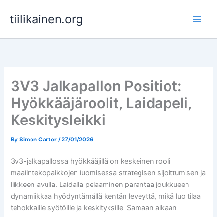
Skip
tiilikainen.org
to
content
3V3 Jalkapallon Positiot:
Hyökkääjäroolit, Laidapeli,
Keskitysleikki
By
Simon Carter
/
27/01/2026
3v3-jalkapallossa hyökkääjillä on keskeinen rooli
maalintekopaikkojen luomisessa strategisen sijoittumisen ja
liikkeen avulla. Laidalla pelaaminen parantaa joukkueen
dynamiikkaa hyödyntämällä kentän leveyttä, mikä luo tilaa
tehokkaille syötöille ja keskityksille. Samaan aikaan