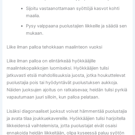
Sijoitu vastaanottamaan syöttöjä kasvot kohti
maalia.
Pysy valppaana puolustajien liikkeille ja säädä sen
mukaan.
Liike ilman palloa tehokkaan maalinteon vuoksi
Liike ilman palloa on elintärkeää hyökkääjille
maalintekopaikkojen luomiseksi. Hyökkääjien tulisi
jatkuvasti etsiä mahdollisuuksia juosta, jotka houkuttelevat
puolustajia pois tai hyödyntävät puolustuksen aukkoja.
Näiden juoksujen ajoitus on ratkaisevaa; heidän tulisi pyrkiä
vapautumaan juuri silloin, kun palloa pelataan.
Lisäksi diagonaaliset juoksut voivat hämmentää puolustajia
ja avata tilaa joukkuekavereille. Hyökkääjien tulisi harjoitella
liikkeidensä vaihtelemista, jotta puolustajat eivät osaisi
ennakoida heidän liikkeitään, olipa kyseessä paluu syötön