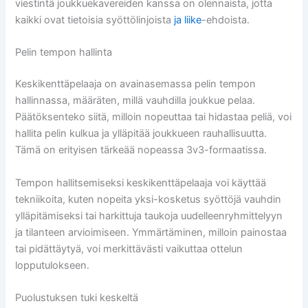
viestintä joukkuekavereiden kanssa on olennaista, jotta
kaikki ovat tietoisia syöttölinjoista
ja liike
-ehdoista.
Pelin tempon hallinta
Keskikenttäpelaaja on avainasemassa pelin tempon
hallinnassa, määräten, millä vauhdilla joukkue pelaa.
Päätöksenteko siitä, milloin nopeuttaa tai hidastaa peliä, voi
hallita pelin kulkua ja ylläpitää joukkueen rauhallisuutta.
Tämä on erityisen tärkeää nopeassa 3v3-formaatissa.
Tempon hallitsemiseksi keskikenttäpelaaja voi käyttää
tekniikoita, kuten nopeita yksi-kosketus syöttöjä vauhdin
ylläpitämiseksi tai harkittuja taukoja uudelleenryhmittelyyn
ja tilanteen arvioimiseen. Ymmärtäminen, milloin painostaa
tai pidättäytyä, voi merkittävästi vaikuttaa ottelun
lopputulokseen.
Puolustuksen tuki keskeltä