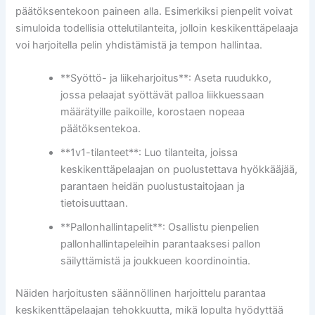
päätöksentekoon paineen alla. Esimerkiksi pienpelit voivat
simuloida todellisia ottelutilanteita, jolloin keskikenttäpelaaja
voi harjoitella pelin yhdistämistä ja tempon hallintaa.
**Syöttö- ja liikeharjoitus**: Aseta ruudukko,
jossa pelaajat syöttävät palloa liikkuessaan
määrätyille paikoille, korostaen nopeaa
päätöksentekoa.
**1v1-tilanteet**: Luo tilanteita, joissa
keskikenttäpelaajan on puolustettava hyökkääjää,
parantaen heidän puolustustaitojaan ja
tietoisuuttaan.
**Pallonhallintapelit**: Osallistu pienpelien
pallonhallintapeleihin parantaaksesi pallon
säilyttämistä ja joukkueen koordinointia.
Näiden harjoitusten säännöllinen harjoittelu parantaa
keskikenttäpelaajan tehokkuutta, mikä lopulta hyödyttää