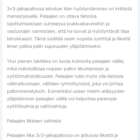
3v3-jalkapallossa tehokas tilan hyödyntäminen on kriittistä
menestykselle. Pelaajien on oltava tietoisia
sijoittumisestaan suhteessa joukkuekavereihin ja
vastustajiin varmistaen, että he luovat ja hyödyntävät tilaa
tehokkaasti. Tämä sisältää usein nopeita syöttöjä ja liikettä
ilman palloa pelin sujuvuuden ylläpitämiseksi.
Yksi yleinen taktiikka on luoda kolmioita pelaajien välille,
mikä mahdollistaa nopean pallon liikuttamisen ja
syöttömahdollisuudet. Pelaajien tulisi myös olla tietoisia
välimatkoistaan, välttäen ryhmittymistä, joka voi johtaa
pallonmenetyksiin. Esimerkiksi usean metrin etäisyyden
ylläpitäminen pelaajien välillä voi helpottaa parempia
syöttökulmia ja vaihtoehtoja.
Pelaajien liikkeen vaihtelut
Pelaajien liike 3v3-jalkapallossa on jatkuvaa liikettä ja