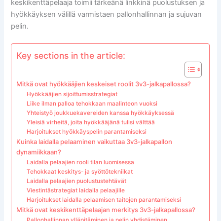
keskikenttäpelaaja toimii tärkeänä linkkinä puolustuksen ja
hyökkäyksen välillä varmistaen pallonhallinnan ja sujuvan
pelin.
Key sections in the article:
Mitkä ovat hyökkääjien keskeiset roolit 3v3-jalkapallossa?
Hyökkääjien sijoittumisstrategiat
Liike ilman palloa tehokkaan maalinteon vuoksi
Yhteistyö joukkuekavereiden kanssa hyökkäyksessä
Yleisiä virheitä, joita hyökkääjänä tulisi välttää
Harjoitukset hyökkäyspelin parantamiseksi
Kuinka laidalla pelaaminen vaikuttaa 3v3-jalkapallon
dynamiikkaan?
Laidalla pelaajien rooli tilan luomisessa
Tehokkaat keskitys- ja syöttötekniikat
Laidalla pelaajien puolustustehtävät
Viestintästrategiat laidalla pelaajille
Harjoitukset laidalla pelaamisen taitojen parantamiseksi
Mitkä ovat keskikenttäpelaajan merkitys 3v3-jalkapallossa?
Pallonhallinnan ylläpitäminen ja pelin yhdistäminen