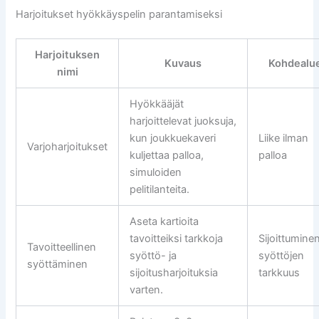
Harjoitukset hyökkäyspelin parantamiseksi
Harjoituksen
Kuvaus
Kohdealu
nimi
Hyökkääjät
harjoittelevat juoksuja,
kun joukkuekaveri
Liike ilman
Varjoharjoitukset
kuljettaa palloa,
palloa
simuloiden
pelitilanteita.
Aseta kartioita
tavoitteiksi tarkkoja
Sijoittuminen
Tavoitteellinen
syöttö- ja
syöttöjen
syöttäminen
sijoitusharjoituksia
tarkkuus
varten.