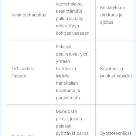
vuorottelevat
Keskityksen
keskittämällä
Keskitysharjoitus
tarkkuus ja
palloa laidalta
ajoitus
määrättyyn
kohdealueeseen.
Pelaajat
osallistuvat yksi-
yhteen
1v1 Laidalla
tilanteisiin
Kuljetus- ja
Haaste
laidalla
puolustustaidot
harjoitellen
kuljetusta ja
puolustusta.
Muodosta
piirejä, joissa
pelaajat
syöttävät palloa
Syöttötekniikat