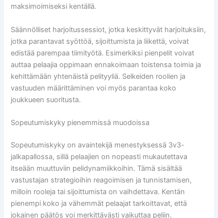
maksimoimiseksi kentällä.
Säännölliset harjoitussessiot, jotka keskittyvät harjoituksiin,
jotka parantavat syöttöä, sijoittumista ja liikettä, voivat
edistää parempaa tiimityötä. Esimerkiksi pienpelit voivat
auttaa pelaajia oppimaan ennakoimaan toistensa toimia ja
kehittämään yhtenäistä pelityyliä. Selkeiden roolien ja
vastuuden määrittäminen voi myös parantaa koko
joukkueen suoritusta.
Sopeutumiskyky pienemmissä muodoissa
Sopeutumiskyky on avaintekijä menestyksessä 3v3-
jalkapallossa, sillä pelaajien on nopeasti mukautettava
itseään muuttuviin pelidynamiikkoihin. Tämä sisältää
vastustajan strategioihin reagoimisen ja tunnistamisen,
milloin rooleja tai sijoittumista on vaihdettava. Kentän
pienempi koko ja vähemmät pelaajat tarkoittavat, että
jokainen päätös voi merkittävästi vaikuttaa peliin.