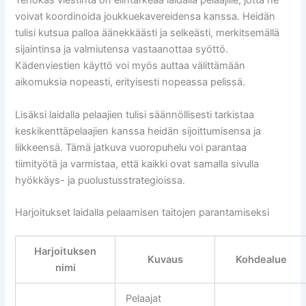
Tehokas viestintä on elintärkeää laidalla pelaajille, jotta he
voivat koordinoida joukkuekavereidensa kanssa. Heidän
tulisi kutsua palloa äänekkäästi ja selkeästi, merkitsemällä
sijaintinsa ja valmiutensa vastaanottaa syöttö.
Kädenviestien käyttö voi myös auttaa välittämään
aikomuksia nopeasti, erityisesti nopeassa pelissä.
Lisäksi laidalla pelaajien tulisi säännöllisesti tarkistaa
keskikenttäpelaajien kanssa heidän sijoittumisensa ja
liikkeensä. Tämä jatkuva vuoropuhelu voi parantaa
tiimityötä ja varmistaa, että kaikki ovat samalla sivulla
hyökkäys- ja puolustusstrategioissa.
Harjoitukset laidalla pelaamisen taitojen parantamiseksi
Harjoituksen
Kuvaus
Kohdealue
nimi
Pelaajat