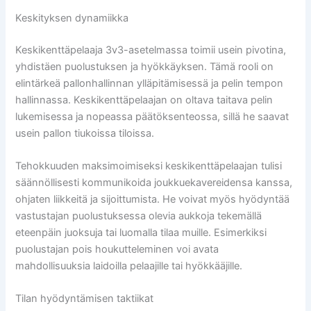
Keskityksen dynamiikka
Keskikenttäpelaaja 3v3-asetelmassa toimii usein pivotina,
yhdistäen puolustuksen ja hyökkäyksen. Tämä rooli on
elintärkeä pallonhallinnan ylläpitämisessä ja pelin tempon
hallinnassa. Keskikenttäpelaajan on oltava taitava pelin
lukemisessa ja nopeassa päätöksenteossa, sillä he saavat
usein pallon tiukoissa tiloissa.
Tehokkuuden maksimoimiseksi keskikenttäpelaajan tulisi
säännöllisesti kommunikoida joukkuekavereidensa kanssa,
ohjaten liikkeitä ja sijoittumista. He voivat myös hyödyntää
vastustajan puolustuksessa olevia aukkoja tekemällä
eteenpäin juoksuja tai luomalla tilaa muille. Esimerkiksi
puolustajan pois houkutteleminen voi avata
mahdollisuuksia laidoilla pelaajille tai hyökkääjille.
Tilan hyödyntämisen taktiikat