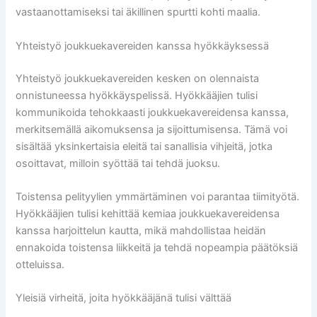
vastaanottamiseksi tai äkillinen spurtti kohti maalia.
Yhteistyö joukkuekavereiden kanssa hyökkäyksessä
Yhteistyö joukkuekavereiden kesken on olennaista
onnistuneessa hyökkäyspelissä. Hyökkääjien tulisi
kommunikoida tehokkaasti joukkuekavereidensa kanssa,
merkitsemällä aikomuksensa ja sijoittumisensa. Tämä voi
sisältää yksinkertaisia eleitä tai sanallisia vihjeitä, jotka
osoittavat, milloin syöttää tai tehdä juoksu.
Toistensa pelityylien ymmärtäminen voi parantaa tiimityötä.
Hyökkääjien tulisi kehittää kemiaa joukkuekavereidensa
kanssa harjoittelun kautta, mikä mahdollistaa heidän
ennakoida toistensa liikkeitä ja tehdä nopeampia päätöksiä
otteluissa.
Yleisiä virheitä, joita hyökkääjänä tulisi välttää