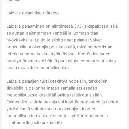
Laidalla pelaamisen tärkeys
Laidalla pelaaminen on elintärkeää 3v3-jalkapallossa, sillä
se auttaa laajentamaan kenttää ja luomaan tilaa
hyökkäyksille. Laidoilla sijoittuneet pelaajat voivat
houkutella puolustajia pois keskeltä, mikä mahdollistaa
tehokkaammat keskushyökkäykset. Kentän leveyden
hyödyntäminen voi häiritä puolustuksen muodostelmia ja
avata maalintekomahdollisuuksia.
Laidalla pelaajien tulisi keskittyä nopeisiin, tarkkoihin
liikkeisiin ja pallonhallintaan samalla etsiessään
mahdollisuuksia keskittää palloa tai leikata sisään.
Esimerkiksi laidalla pelaaja voi käyttää nopeuden ja taidon
yhdistelmää voittaakseen puolustajan, luoden
mahdollisuuden laukaukseen tai syöttöön paremmin
sijoittuneelle joukkuekaverille.