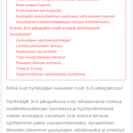
Pelin tempon hallinta
Puolustuksen tuki keskeltä
Keskipelin mukauttaminen joukkueen vahvuuksien mukaan
Harjoitukset keskikenttäpelaajan taitojen kehittämiseksi
Kuinka 3v3-jalkapallon roolit eroavat perinteisistä
muodoista?
Hyökkääjien sijoittumisstrategiat
Laidalla pelaamisen tärkeys
Keskityksen dynamiikka
Tilan hyödyntämisen taktiikat
Pelaajien liikkeen vaihtelut
Tiimityö 3v3ssa
Sopeutumiskyky pienemmissä muodoissa
Mitkä ovat hyökkääjien keskeiset roolit 3v3-jalkapallossa?
Hyökkääjät 3v3-jalkapallossa ovat ratkaisevassa roolissa
maalintekopaikkojen luomisessa ja hyödyntämisessä.
Heidän ensisijaisia vastuitaan ovat itsensä tehokas
sijoittaminen pallon vastaanottamiseksi, dynaamisten
liikkeiden tekeminen puolustajien väistämiseksi ja yhteistyö