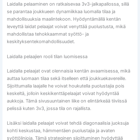
Laidalla pelaaminen on ratkaisevaa 3v3-jalkapallossa, sillä
se parantaa joukkueen dynamiikkaa luomalla tilaa ja
mahdollisuuksia maalintekoon. Hyödyntämällä kentän
leveyttä laidat pelaajat voivat venyttää puolustusta, mikä
mahdollistaa tehokkaammat syöttö- ja
keskityksentekomahdollisuudet.
Laidalla pelaajien rooli tilan luomisessa
Laidalla pelaajat ovat olennaisia kentän avaamisessa, mikä
auttaa luomaan tilaa sekä itselleen että joukkuekavereille.
Sijoittumalla laajalle he voivat houkutella puolustajia pois
keskeltä, jolloin keskikenttäpelaajat voivat hyödyntää
aukkoja. Tämä sivusuuntainen liike on elintärkeää tiiviissä
pelissä kuten 3v3, jossa tila on rajallista.
Lisäksi laidalla pelaajat voivat tehdä diagonaalisia juoksuja
kohti keskustaa, hämmentäen puolustajia ja avaten
syöttölinjoja. Tämä strateginen sijoittuminen hyödyttää