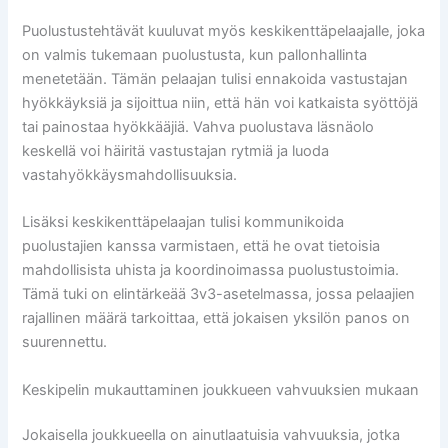
Puolustustehtävät kuuluvat myös keskikenttäpelaajalle, joka
on valmis tukemaan puolustusta, kun pallonhallinta
menetetään. Tämän pelaajan tulisi ennakoida vastustajan
hyökkäyksiä ja sijoittua niin, että hän voi katkaista syöttöjä
tai painostaa hyökkääjiä. Vahva puolustava läsnäolo
keskellä voi häiritä vastustajan rytmiä ja luoda
vastahyökkäysmahdollisuuksia.
Lisäksi keskikenttäpelaajan tulisi kommunikoida
puolustajien kanssa varmistaen, että he ovat tietoisia
mahdollisista uhista ja koordinoimassa puolustustoimia.
Tämä tuki on elintärkeää 3v3-asetelmassa, jossa pelaajien
rajallinen määrä tarkoittaa, että jokaisen yksilön panos on
suurennettu.
Keskipelin mukauttaminen joukkueen vahvuuksien mukaan
Jokaisella joukkueella on ainutlaatuisia vahvuuksia, jotka