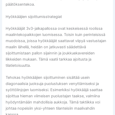
päätöksentekoa.
Hyökkääjien sijoittumisstrategiat
Hyökkääjät 3v3-jalkapallossa ovat keskeisessä roolissa
maalintekopaikkojen luomisessa. Toisin kuin perinteisissä
muodoissa, joissa hyökkääjät saattavat viipyä vastustajan
maalin lähellä, heidän on jatkuvasti säädettävä
sijoittumistaan pallon sijainnin ja joukkuekavereiden
liikkeiden mukaan. Tämä vaatii tarkkaa ajoitusta ja
tilatietoisuutta.
Tehokas hyökkääjien sijoittuminen sisältää usein
diagonaalisia juoksuja puolustuksen venyttämiseksi ja
syöttölinjojen luomiseksi. Esimerkiksi hyökkääjä saattaa
sijoittua hieman viimeisen puolustajan taakse, valmiina
hyödyntämään mahdollisia aukkoja. Tämä taktiikka voi
johtaa nopeisiin yksi-yhteen tilanteisiin maalivahdin
kanssa.