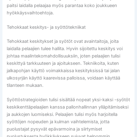
paitsi laidalla pelaajaa myös parantaa koko joukkueen
hyökkäysvaihtoehtoja.
Tehokkaat keskitys- ja syöttötekniikat
Tehokkaat keskitykset ja syötöt ovat avaintaitoja, joita
laidalla pelaajien tulee hallita. Hyvin sijoitettu keskitys voi
johtaa maalintekomahdollisuuksiin, joten pelaajien tulisi
keskittyä tarkkuuteen ja ajoitukseen. Tekniikoita, kuten
jalkapohjan käyttö voimakkaissa keskityksissä tai jalan
ulkosyrjän käyttö kaarevissa palloissa, voidaan käyttää
tilanteen mukaan.
Syöttöstrategioiden tulisi sisältää nopeat yksi-kaksi -syötöt
keskikenttäpelaajien kanssa pallonhallinnan ylläpitämiseksi
ja aukkojen luomiseksi. Pelaajien tulisi myös harjoitella
syöttöjen nopeuden ja kulman vaihtelemista, jotta
puolustajat pysyvät epävarmoina ja siirtymiset
puolustuksesta hyökkäykseen sujuvat helpommin.