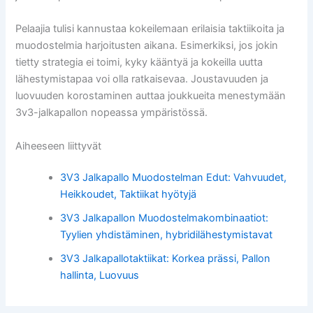
Pelaajia tulisi kannustaa kokeilemaan erilaisia taktiikoita ja
muodostelmia harjoitusten aikana. Esimerkiksi, jos jokin
tietty strategia ei toimi, kyky kääntyä ja kokeilla uutta
lähestymistapaa voi olla ratkaisevaa. Joustavuuden ja
luovuuden korostaminen auttaa joukkueita menestymään
3v3-jalkapallon nopeassa ympäristössä.
Aiheeseen liittyvät
3V3 Jalkapallo Muodostelman Edut: Vahvuudet,
Heikkoudet, Taktiikat hyötyjä
3V3 Jalkapallon Muodostelmakombinaatiot:
Tyylien yhdistäminen, hybridilähestymistavat
3V3 Jalkapallotaktiikat: Korkea prässi, Pallon
hallinta, Luovuus