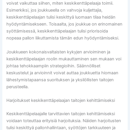
voivat vaikuttaa siihen, miten keskikenttäpelaaja toimii.
Esimerkiksi, jos joukkueella on vahvoja kuljettajia,
keskikenttäpelaajan tulisi keskittyä luomaan tilaa heidän
hyödyntämisekseen. Toisaalta, jos joukkue on erinomainen
syöttämisessä, keskikenttäpelaajan tulisi priorisoida
nopeaa pallon liikuttamista tämän edun hyödyntämiseksi.
Joukkueen kokonaisvaltaisten kykyjen arvioiminen ja
keskikenttäpelaajan roolin mukauttaminen sen mukaan voi
johtaa tehokkaampiin strategioihin. Säännölliset
keskustelut ja arvioinnit voivat auttaa joukkuetta hiomaan
lähestymistapaansa suorituksen ja yksilöllisten taitojen
perusteella.
Harjoitukset keskikenttäpelaajan taitojen kehittämiseksi
Keskikenttäpelaajalle tarvittavien taitojen kehittämiseksi
voidaan toteuttaa erityisiä harjoituksia. Näiden harjoitusten
tulisi keskittyä pallonhallintaan, syöttöjen tarkkuuteen ja