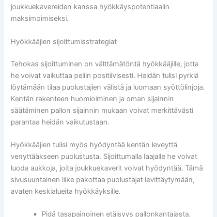
joukkuekavereiden kanssa hyökkäyspotentiaalin
maksimoimiseksi.
Hyökkääjien sijoittumisstrategiat
Tehokas sijoittuminen on välttämätöntä hyökkääjille, jotta
he voivat vaikuttaa peliin positiivisesti. Heidän tulisi pyrkiä
löytämään tilaa puolustajien välistä ja luomaan syöttölinjoja.
Kentän rakenteen huomioiminen ja oman sijainnin
säätäminen pallon sijainnin mukaan voivat merkittävästi
parantaa heidän vaikutustaan.
Hyökkääjien tulisi myös hyödyntää kentän leveyttä
venyttääkseen puolustusta. Sijoittumalla laajalle he voivat
luoda aukkoja, joita joukkuekaverit voivat hyödyntää. Tämä
sivusuuntainen liike pakottaa puolustajat levittäytymään,
avaten keskialueita hyökkäyksille.
Pidä tasapainoinen etäisyys pallonkantajasta.