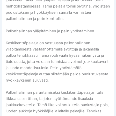
joukkueen rakenteen ylläpitämisessä ja tehokkaan pelin
mahdollistamisessa. Tämä pelaaja toimii pivotina, yhdistäen
puolustuksen ja hyökkäyksen samalla varmistaen
pallonhallinnan ja pelin kontrollin.
Pallonhallinnan ylläpitäminen ja pelin yhdistäminen
Keskikenttäpelaaja on vastuussa pallonhallinnan
ylläpitämisestä vastaanottamalla syöttöjä ja jakamalla
palloa tehokkaasti. Tämä rooli vaatii hyvää näkemystä ja
tietoisuutta, jotta voidaan tunnistaa avoimet joukkuekaverit
ja luoda mahdollisuuksia. Pelin yhdistämällä
keskikenttäpelaaja auttaa siirtämään palloa puolustuksesta
hyökkäykseen sujuvasti.
Pallonhallinnan parantamiseksi keskikenttäpelaajan tulisi
liikkua usein tilaan, tarjoten syöttömahdollisuuksia
joukkuekavereille. Tämä liike voi houkutella puolustajia pois,
luoden aukkoja hyökkääjille ja laitalle pelaajille. Tehokas