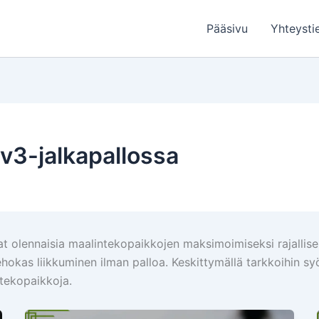
Pääsivu
Yhteysti
v3-jalkapallossa
 olennaisia maalintekopaikkojen maksimoimiseksi rajallisella
okas liikkuminen ilman palloa. Keskittymällä tarkkoihin syöt
tekopaikkoja.