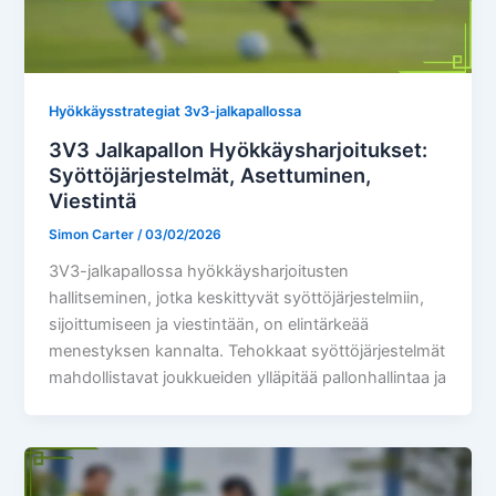
Hyökkäysstrategiat 3v3-jalkapallossa
3V3 Jalkapallon Hyökkäysharjoitukset:
Syöttöjärjestelmät, Asettuminen,
Viestintä
Simon Carter
/
03/02/2026
3V3-jalkapallossa hyökkäysharjoitusten
hallitseminen, jotka keskittyvät syöttöjärjestelmiin,
sijoittumiseen ja viestintään, on elintärkeää
menestyksen kannalta. Tehokkaat syöttöjärjestelmät
mahdollistavat joukkueiden ylläpitää pallonhallintaa ja