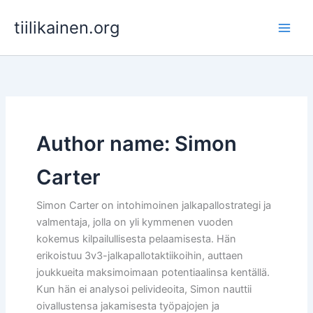
Skip
tiilikainen.org
to
content
Author name: Simon
Carter
Simon Carter on intohimoinen jalkapallostrategi ja
valmentaja, jolla on yli kymmenen vuoden
kokemus kilpailullisesta pelaamisesta. Hän
erikoistuu 3v3-jalkapallotaktiikoihin, auttaen
joukkueita maksimoimaan potentiaalinsa kentällä.
Kun hän ei analysoi pelivideoita, Simon nauttii
oivallustensa jakamisesta työpajojen ja