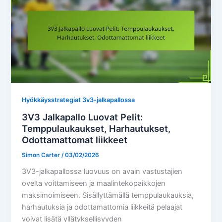
Hyökkäysstrategiat 3v3-jalkapallossa
3V3 Jalkapallo Luovat Pelit:
Temppulaukaukset, Harhautukset,
Odottamattomat liikkeet
Simon Carter
/
03/02/2026
3V3-jalkapallossa luovuus on avain vastustajien
ovelta voittamiseen ja maalintekopaikkojen
maksimoimiseen. Sisällyttämällä temppulaukauksia,
harhautuksia ja odottamattomia liikkeitä pelaajat
voivat lisätä yllätyksellisyyden