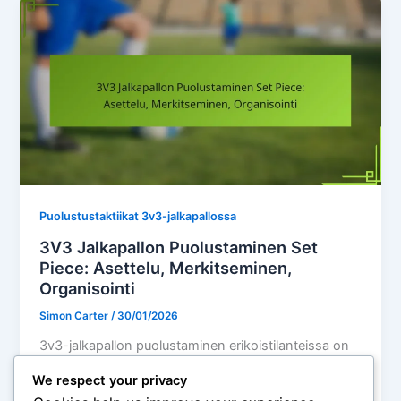
Puolustustaktiikat 3v3-jalkapallossa
3V3 Jalkapallon Puolustaminen Set
Piece: Asettelu, Merkitseminen,
Organisointi
Simon Carter
/
30/01/2026
3v3-jalkapallon puolustaminen erikoistilanteissa on
olennaista maalintekopaikkojen estämiseksi ja vaatii
We respect your privacy
vankkaa ymmärrystä sijoittumisesta, viestinnästä ja